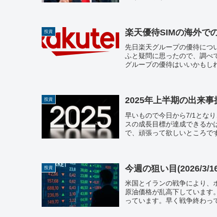
楽天優待SIMの海外で
投資
先日楽天グループの優待につ
ふと疑問に思ったので、調べ
グループの優待はいいかもしれ
2025年上半期の出来
投資
早いもので今日から7/1とな
スの成長目標が達成できるか
で、頑張って欲しいところです。
今週の狙い目(2026/3/1
投資
米国とイランの戦争により、
原油価格が乱高下しています
っています。早く戦争終わって