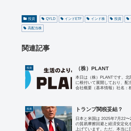
投資
QYLD
インドETF
インド株
投資
高配当株
関連記事
（株）PLANT
投資
本日は（株）PLANTです。
に根付いて展開しており、配
会社概要（基本情報）社名：株式
トランプ関税妥結？
投資
日本と米国は 2025年7月2
の貿易摩擦回避と経済安定化
上げています。ただ、本当に日