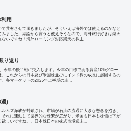
の利用
いて共有させて頂きましたが、そういえば海外では使えるのかなと
てみました。結論から言うと使えそうなので、海外旅行好きは楽天
ないですね！海外ローミング対応楽天の株主...
事振り返り
り、今年の後半戦に突入します。今年の目標である資産10%グロー
は、これからの日本及び米国株並びにインド株の成長に起因するの
各マーケットの2025年上半期の主...
6週)
ホルムズ海峡が封鎖され、市場が石油の流通に大きな懸念を抱き、
。それに連動して世界的な株安が広がり、米国も日本も株価は下が
欲しいですね。。日本株日本の株式市場週末...