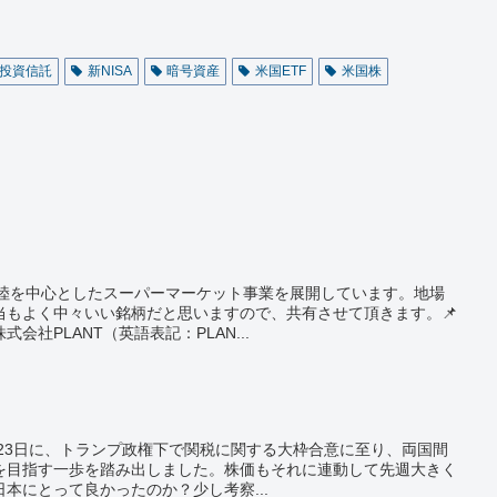
投資信託
新NISA
暗号資産
米国ETF
米国株
北陸を中心としたスーパーマーケット事業を展開しています。地場
当もよく中々いい銘柄だと思いますので、共有させて頂きます。📌
会社PLANT（英語表記：PLAN...
2〜23日に、トランプ政権下で関税に関する大枠合意に至り、両国間
を目指す一歩を踏み出しました。株価もそれに連動して先週大きく
本にとって良かったのか？少し考察...