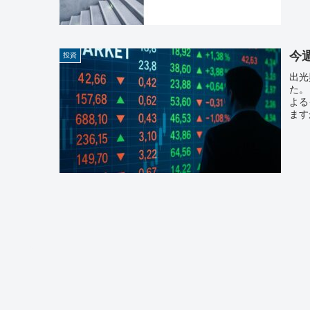
今週
投資
出光
た。
よる
ます