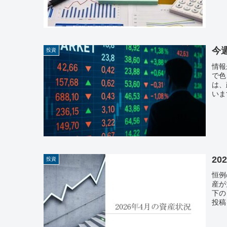
今週
投資
情報
で色
は、
いま
20
投資
恒例
産が
下の
投稿