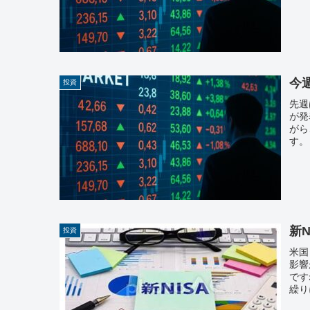
今週
投資
先週
が発
がら
す。
新N
投資
米国
影響
です
繰り