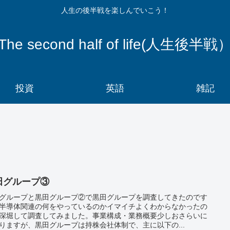
人生の後半戦を楽しんでいこう！
The second half of life(人生後半戦
投資
英語
雑記
田グループ③
グループと黒田グループ②で黒田グループを調査してきたのです
半導体関連の何をやっているのかイマイチよくわからなかったの
深堀して調査してみました。事業構成・業務概要少しおさらいに
りますが、黒田グループは持株会社体制で、主に以下の...