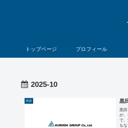
トップページ
プロフィール
2025-10
黒
投資
黒田
が、
で、
もな