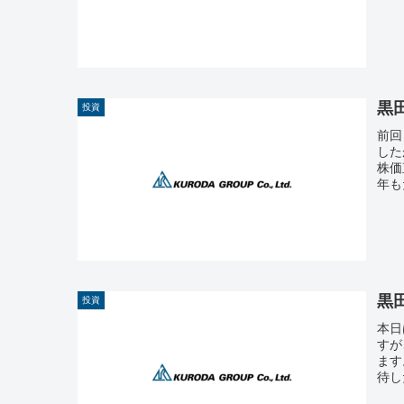
黒
投資
前回
した
株価
年も
黒
投資
本日
すが
ます
待し