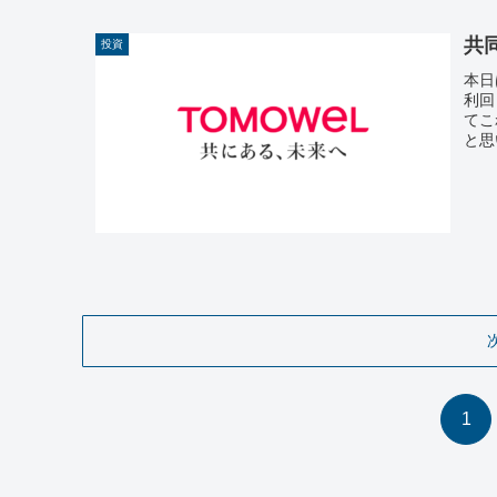
共
投資
本日
利回
てこ
と思
1