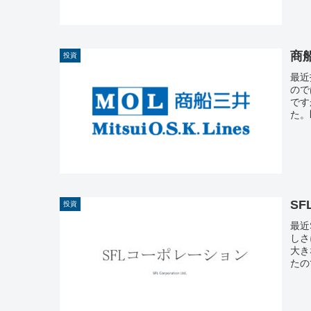
商
投資
最近
ので
です
た。
S
投資
最近
しさ
大き
たの