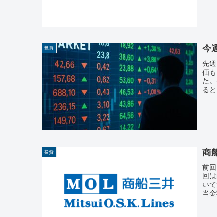
今週
投資
先週
価も
た。
ると
商
投資
前回
回は
いて
当金