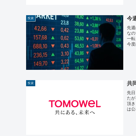
今週
投資
先週
なの
一転
今度
共
投資
先日
たが
頂き
は公