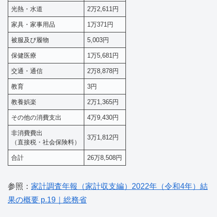
光熱・水道
2万2,611円
家具・家事用品
1万371円
被服及び履物
5,003円
保健医療
1万5,681円
交通・通信
2万8,878円
教育
3円
教養娯楽
2万1,365円
その他の消費支出
4万9,430円
非消費費出
3万1,812円
（直接税・社会保険料）
合計
26万8,508円
参照：
家計調査年報（家計収支編）2022年（令和4年）結
果の概要 p.19｜総務省