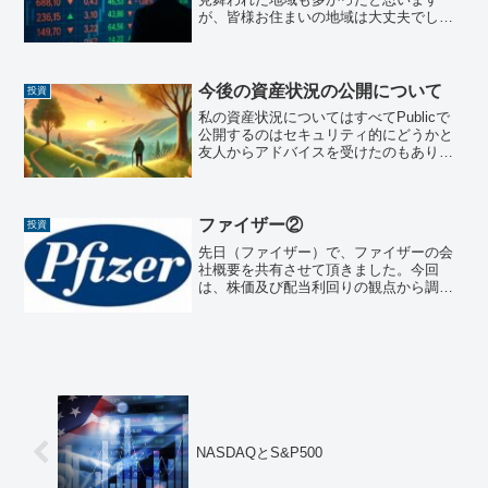
が、皆様お住まいの地域は大丈夫でした
でしょうか？今週も寒いようですが、体
調にはお気を付けください！日本株日本
の株式市場週末の終値は¥53,846.87とな
り、前週の終値か...
今後の資産状況の公開について
投資
私の資産状況についてはすべてPublicで
公開するのはセキュリティ的にどうかと
友人からアドバイスを受けたのもあり、
今後資産の全体の状況についてはNoteで
公開していきたいと思います。皆様のご
理解を頂けますと幸いです！よろしくお
願いします！
ファイザー②
投資
先日（ファイザー）で、ファイザーの会
社概要を共有させて頂きました。今回
は、株価及び配当利回りの観点から調べ
た内容を共有させて頂きます。中々高配
当なので、タイミングを見て入手するの
もいいかと思います。※株価は終値（年
末）または年平均値ベース推...
NASDAQとS&P500