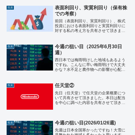
表面利回り、実質利回り（保有株
投資
での考察）
前回（表面利回り、実質利回り）、株式
投資における表面利回りと実質利回りに
対する私の考え方を共有させて頂きまし
た。本日は実際に保有している株でいく
つか例をあげて考察してみたいと思いま
す。日本株わかりやすく比較するため、
今週の狙い目（2025年6月30日
投資
去年の最終株価と年間配当...
週）
西日本では梅雨明けした地域もあるよう
ですね。こんなに早い梅雨明けで大丈夫
かな？水不足と農作物への影響が心配で
すね。。日本株先週の日経平均最終値は
40,150.79となり、約5か月ぶりに4万円の
大台を超えました。6月20日が
任天堂②
投資
37,834.25...
先日（任天堂）で任天堂の企業概要につ
いて共有させて頂きました。本日は配当
を中心に調べた内容を共有させて頂きま
す。株価・指標任天堂の株価・業績デー
タは、会社四季報オンラインでも確認で
きます。 Yahoo！ファイナンス 日本版に
よれば、次期配当...
今週の狙い目(2026/01/26週)
投資
先週は日本全国寒かったですね！大雪に
見舞われた地域も多かったと思います