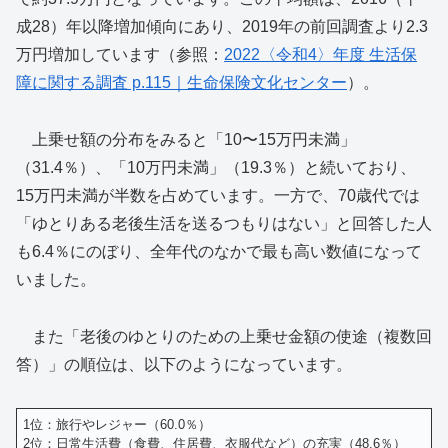
成28）年以降増加傾向にあり、2019年の前回調査より2.3
万円増加しています（参照：
2022〈令和4〉年度 生活保
障に関する調査 p.115｜生命保険文化センター
）。
上乗せ額の分布をみると「10〜15万円未満」
（31.4％）、「10万円未満」（19.3％）と続いており、
15万円未満が半数を占めています。一方で、70歳代では
「ゆとりある老後生活を送るつもりはない」と回答した人
も6.4％にのぼり、全年代のなかで最も高い数値になって
いました。
また「老後のゆとりのための上乗せ金額の使途（複数回
答）」の順位は、以下のようになっています。
1位：旅行やレジャー（60.0％）
2位：日常生活費（食費、住居費、衣服代など）の充実（48.6％）