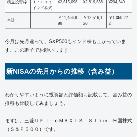
積立投資枠
Ｔｒｕｓｔ
¥2,615,098
¥2,819,638
¥204,540
インド株式
￥11,456,8
￥12,516,1
￥1,059,22
合計
98
20
2
今月は先月違って、S&P500もインド株も上がっていま
す。この調子でお願いします！
新NISAの先月からの推移（含み益）
わかりやすいように投資額と評価額も記載して、含み益の
推移も比較してみましょう。
まずは、三菱ＵＦＪ－ｅＭＡＸＩＳ Ｓｌｉｍ 米国株式
（Ｓ＆Ｐ５００）です。