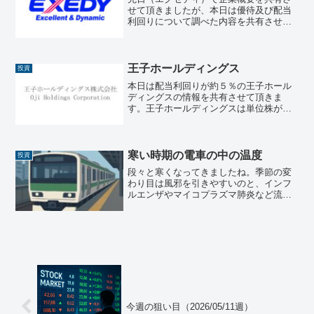
せて頂きましたが、本日は優待及び配当
利回りについて調べた内容を共有させて
頂きます。配当・配当利回り・株主還元
の推移配当金（1株あたり）以下は直近5
年間（および予想）の1株あたり年間配当
金の推移です。決算期...
王子ホールディングス
投資
本日は配当利回りが約５％の王子ホール
ディングスの情報を共有させて頂きま
す。王子ホールディングスは単位株が小
さいので購入しやすくかつ配当利回りが
いいので、コツコツと投資していくには
いい銘柄だと思います。概要・基本情報
会社名：王子ホールディング...
寒い時期の電車の中の温度
投資
段々と寒くなってきましたね。季節の変
わり目は風邪を引きやすいのと、インフ
ルエンザやマイコプラズマ肺炎など流行
っているのでお気を付けください。本日
は同僚と議論になった話題を取り上げた
いと思います。それは「寒い時期の電車
の中の温度」です。という...
今週の狙い目（2026/05/11週）