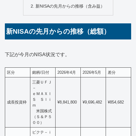
新NISAの先月からの推移（含み益）
新NISAの先月からの推移（総額）
下記が今月のNISA状況です。
区分
銘柄/日付
2026年4月
2026年5月
差分
三菱ＵＦＪ
－
ｅＭＡＸＩ
Ｓ Ｓｌｉ
成長投資枠
¥8,841,800
¥9,696,482
¥854,682
ｍ
米国株式
（Ｓ＆Ｐ５
００）
ピクテ－ｉ