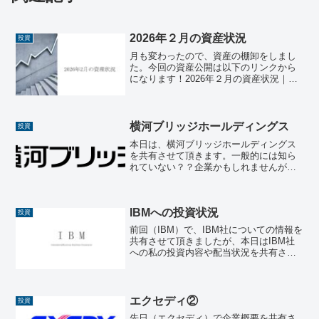
2026年２月の資産状況
投資
月も変わったので、資産の棚卸をしまし
た。今回の資産公開は以下のリンクから
になります！2026年２月の資産状況｜人
生後半戦この投稿をXでリポストするとお
得に読めますので、是非ご参照くださ
い。※投資はあくまでも自己責任で※宜
しければ応援クリック...
横河ブリッジホールディングス
投資
本日は、横河ブリッジホールディングス
を共有させて頂きます。一般的には知ら
れていない？？企業かもしれませんが、
業界では最大手であり、配当利回りもい
いので要チェックな銘柄ですね。🏢 企業
概要横河ブリッジホールディングス株式
IBMへの投資状況
会社（英語表記：Yok...
投資
前回（IBM）で、IBM社についての情報を
共有させて頂きましたが、本日はIBM社
への私の投資内容や配当状況を共有させ
て頂きます。IBM社の株を保有するよう
になった経緯（投資内容について）でも
少し触れていますが、エクソン・モービ
ルと同様で、他...
エクセディ②
投資
先日（エクセディ）で企業概要を共有さ