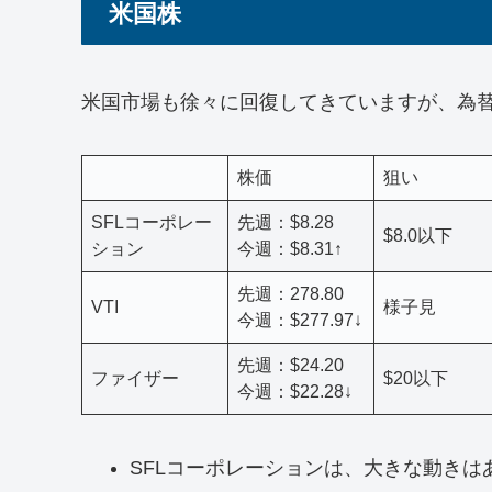
米国株
米国市場も徐々に回復してきていますが、為
株価
狙い
SFLコーポレー
先週：$8.28
$8.0以下
ション
今週：$8.31↑
先週：278.80
VTI
様子見
今週：$277.97↓
先週：$24.20
ファイザー
$20以下
今週：$22.28↓
SFLコーポレーションは、大きな動き