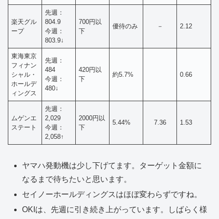
先週：
楽天グル
804.9
700円以
優待のみ
－
2.12
ープ
今週：
下
803.9↓
東海東京
先週：
フィナン
484
420円以
シャル・
約5.7%
0.66
今週：
下
ホールデ
480↓
ィングス
先週：
ムゲンエ
2,029
2000円以
5.44%
7.36
1.53
ステート
今週：
下
2,058↑
ヤマハ発動機は少し下げてます。ターゲット金額に
なるまで待ちたいと思います。
セイノーホールディングスはほぼ変わらずですね。
OKIは、先週に引き続き上がっています。しばらく様