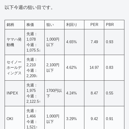
以下今週の狙い目です。
銘柄
株価
狙い
利回り
PER
PBR
先週：
ヤマハ発
1,078
1,000円
4.65%
7.49
0.93
動機
今週：
以下
1,075.5↓
先週：
セイノー
2,210
2,100円
ホールデ
4.62%
14.97
0.83
今週：
以下
ィングス
2,209↓
先週：
1,975
1700円以
INPEX
4.24%
8.47
0.55
今週：
下
2,122.5↑
先週：
1,466
1,000円
OKI
3.29%
9.42
0.91
今週：
以下
1,521↑