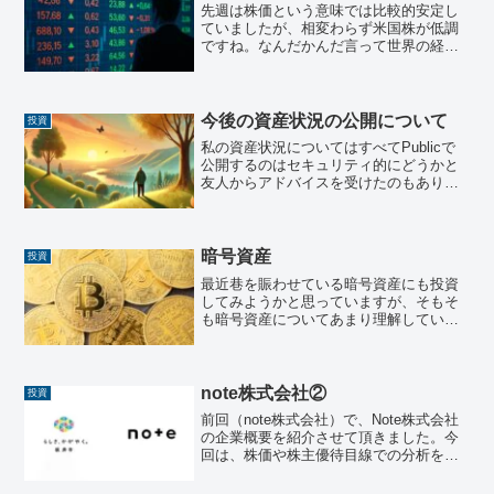
先週は株価という意味では比較的安定し
ていましたが、相変わらず米国株が低調
ですね。なんだかんだ言って世界の経済
は米国を中心に回っているので、早く安
定して、経済成長がわかるような材料が
出てくるといいのですが。。日本株日本
株は米国との関税交渉に期...
今後の資産状況の公開について
投資
私の資産状況についてはすべてPublicで
公開するのはセキュリティ的にどうかと
友人からアドバイスを受けたのもあり、
今後資産の全体の状況についてはNoteで
公開していきたいと思います。皆様のご
理解を頂けますと幸いです！よろしくお
願いします！
暗号資産
投資
最近巷を賑わせている暗号資産にも投資
してみようかと思っていますが、そもそ
も暗号資産についてあまり理解していな
かったので、調べてみました。その内容
を共有させて頂きます。暗号資産（仮想
通貨）とは？暗号資産は、インターネッ
ト上でやり取りされるデジ...
note株式会社②
投資
前回（note株式会社）で、Note株式会社
の企業概要を紹介させて頂きました。今
回は、株価や株主優待目線での分析を共
有したいと思います。最新の株価と指標
（2025年9月時点）指標数値株価約 1,278