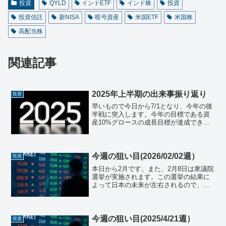
投資
QYLD
インドETF
インド株
投資
投資信託
新NISA
暗号資産
米国ETF
米国株
高配当株
関連記事
2025年上半期の出来事振り返り
投資
早いもので今日から7/1となり、今年の後
半戦に突入します。今年の目標である資
産10%グロースの成長目標が達成できる
かは、これからの日本及び米国株並びに
インド株の成長に起因するので、頑張っ
て欲しいところです。各マーケットの
2025年上半期の主...
今週の狙い目(2026/02/02週）
投資
本日から2月です。また、2月8日は衆議院
選挙が実施されます。この選挙の結果に
よって日本の未来が左右されるので、皆
さん投票に行きましょう！日本株日本の
株式市場週末の終値は53,322.85となり、
前週の終値から¥524.02下げとなりまし
た。...
今週の狙い目(2025/4/21週）
投資