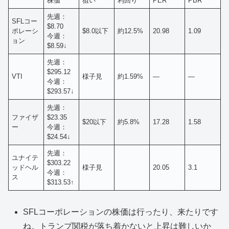
株価
狙い
利回り
PER
PBR
先週：
SFLコー
$8.70
ポレーシ
$8.0以下
約12.5%
20.98
1.09
今週：
ョン
$8.59↓
先週：
$295.12
VTI
様子見
約1.59%
—
—
今週：
$293.57↓
先週：
ファイザ
$23.35
$20以下
約5.8%
17.28
1.58
ー
今週：
$24.54↓
先週：
ユナイテ
$303.22
ッドヘル
様子見
20.05
3.1
今週：
ス
$313.53↑
SFLコーポレーションの株価は行ったり、来たりです
ね。トランプ関税が落ち着かないと上昇は難しいか