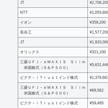
JT
¥2,706,20
NTT
¥1,055,60
イオン
¥358,200
長谷工
¥1,577,20
JT
¥1,933,00
オリックス
¥321,100
三菱ＵＦＪ－ｅＭＡＸＩＳ Ｓｌｉｍ
¥5,631,44
米国株式（Ｓ＆Ｐ５００）
ピクテ－ｉＴｒｕｓｔインド株式
¥1,376,66
三菱ＵＦＪ－ｅＭＡＸＩＳ Ｓｌｉｍ
¥68,562
米国株式（Ｓ＆Ｐ５００）
ピクテ－ｉＴｒｕｓｔインド株式
¥59,495