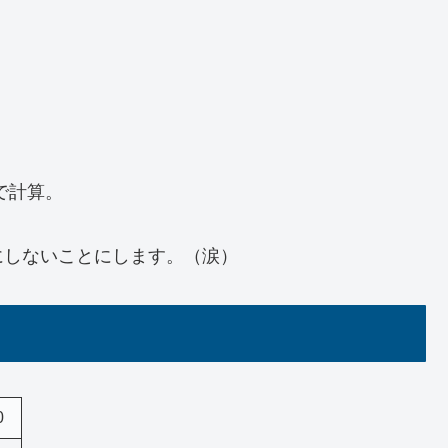
円で計算。
にしないことにします。（涙）
0