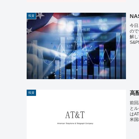
NA
投資
今日
ので
解し
S&
高
投資
前回
とル
はA
米国