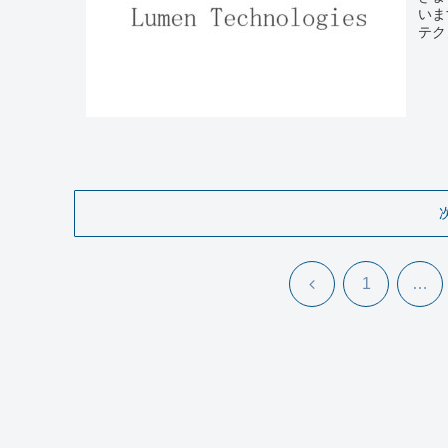
いま
テクノ
前
1
…
へ