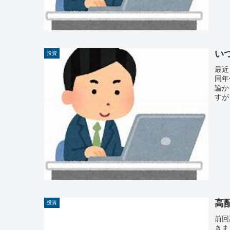
い
投資
最近
同年
論か
すが、
高
投資
前回
きま