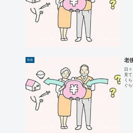
老
投資
日々
見て
くら
ぐら