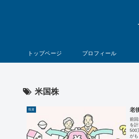
トップページ
プロフィール
米国株
老
投資
前回
を計
50
がも