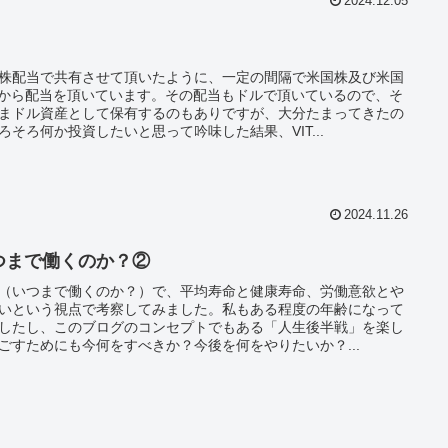
2024.12.05
株配当で共有させて頂いたように、一定の間隔で米国株及び米国
Fから配当を頂いています。その配当もドルで頂いているので、そ
まドル資産として保有するのもありですが、大分たまってきたの
ろそろ何か投資したいと思って吟味した結果、VIT...
2024.11.26
つまで働くのか？②
（いつまで働くのか？）で、平均寿命と健康寿命、労働意欲とや
いという視点で考察してみました。私もある程度の年齢になって
したし、このブログのコンセプトでもある「人生後半戦」を楽し
ごすためにも今何をすべきか？今後を何をやりたいか？...