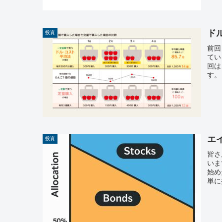
ド
投資
前回
てい
回は
す。
エ
投資
皆さ
いま
始め
単に