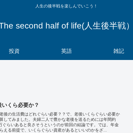
人生の後半戦を楽しんでいこう！
The second half of life(人生後半戦
投資
英語
雑記
後いくら必要か？
老後の生活費はどれぐらい必要？？で、老後いくらぐらい必要か
算してみました。夫婦二人で豊かな老後を送るためには年間約
0万ぐらいあると良さそうというのが前回の結論です。では、年金
らえる前提で、いくらぐらい資産があるといいのかをざ...