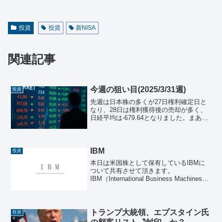
投資
投資
新NISA
関連記事
今週の狙い目(2025/3/31週)
投資
先週は日本株の多くが27日権利確定日と
なり、28日は権利獲得後の売却が多く、
日経平均は-679.64となりました。まあ、
この動きは想定内ですが、逆に米国市況
がトランプ関税の影響もあり、ダウ工業
株30種平均で、-715.80と大きく下げてい
ま...
IBM
投資
本日は米国株として保有しているIBMに
ついて共有させて頂きます。
IBM（International Business Machines
Corporation）とは？IBM（アイ・ビー・
エム）は、アメリカに本社を置く世界的
なIT企業であり、...
トランプ大統領、エプスタイン氏
投資