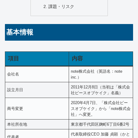
課題・リスク
基本情報
項目
内容
note株式会社（英語名：note
会社名
inc.）
2011年12月8日（当初は「株式会
設立月日
社ピースオブケイク」名義）
2020年4月7日、「株式会社ピー
商号変更
スオブケイク」から「note株式会
社」へ変更。
本社所在地
東京都千代田区麹町6丁目6番2号
代表取締役CEO 加藤 貞顕（かと
代表者