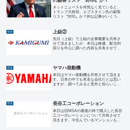
の顧客リスト〝封印〟か？
ネットニュースを何気なく見ていると、
トランプ大統領、エプスタイン氏の顧客
リスト〝封印〟か？的な記事がいくつか
出てきたので、少し気になって調べてみ
ました。🔍 1. 「エプスタイン顧客リス
ト」とは何か？ジェフリー・エプスタイ
上組②
投資
ンは、性的搾取および...
先日（上組）で上組の企業概要を共有さ
せて頂きましたが、本日は株価、配当利
回りを中心に調べた内容を共有させて頂
きます。📈 株価（最新と参考値）市場：
東京証券取引所 プライム市場証券コー
ド：9364株価：5,231円付近（参考値）株
価レンジ：5...
ヤマハ発動機
投資
本日はヤマハ発動機を共有させて頂きま
す。日本の中でも有名な会社だとは思い
ますが、調べてみると意外と知らいこと
も多かったです。例によって高配当株で
すので、高配当好きな方は要チェックで
すね。 基本情報項目内容社名ヤマハ発動
機株式会社 (Yama...
長谷工コーポレーション
投資
本日は旧NISAの最後の枠で購入した長谷
工コーポレーションについて共有させて
頂きます。今住んでいるマンションも長
谷工なので、意外と縁の強い会社です
(笑)。配当利回りも優秀な企業なので、高