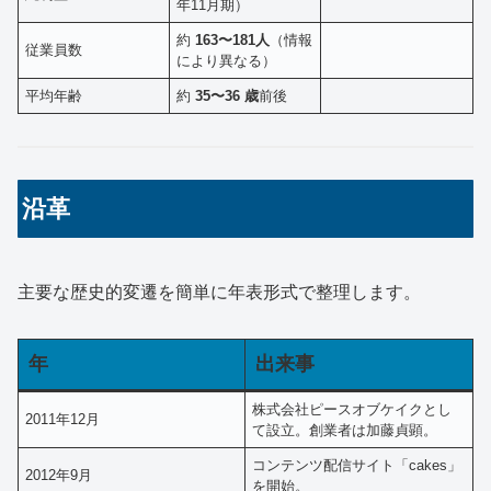
年11月期）
約
163〜181人
（情報
従業員数
により異なる）
平均年齢
約
35〜36 歳
前後
沿革
主要な歴史的変遷を簡単に年表形式で整理します。
年
出来事
株式会社ピースオブケイクとし
2011年12月
て設立。創業者は加藤貞顕。
コンテンツ配信サイト「cakes」
2012年9月
を開始。