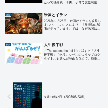
たって独身税（子供、子育て支援制度）
について調べた内容とともに、個人的な
意見を共有させて頂きましたが、日本以
外はどうなのかと気になったので、調べ
米国とイラン
雑記
てみました。調べてみた...
2026年２月28日、米国がイランを攻撃し
ました。このことにより、世界情勢に緊
張が走っています。では、なぜ米国はイ
ランを攻撃したのか？なんとなくは理解
していますが、いい機会なので調べてみ
ました。 2026年２月に米国がイランを
攻撃した理由2...
人生後半戦
投資
「The second half of life」訳すと「人生
後半戦」である。なぜこのようなブログ
タイトルを選んだ理由も含めて、簡単に
自己紹介をさせて頂くと、
今週の狙い目（2025/06/23週）