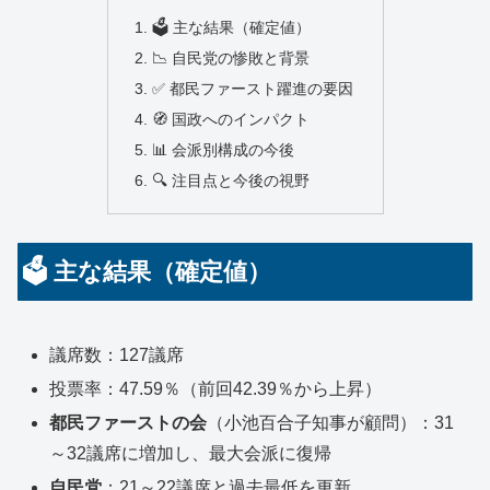
🗳️ 主な結果（確定値）
📉 自民党の惨敗と背景
✅ 都民ファースト躍進の要因
🧭 国政へのインパクト
📊 会派別構成の今後
🔍 注目点と今後の視野
🗳️ 主な結果（確定値）
議席数：127議席
投票率：47.59％（前回42.39％から上昇）
都民ファーストの会
（小池百合子知事が顧問）：31
～32議席に増加し、最大会派に復帰
自民党
：21～22議席と過去最低を更新