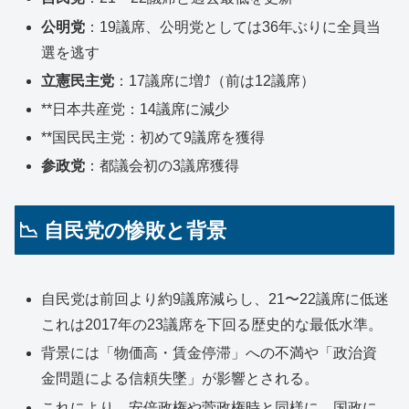
公明党
：19議席、公明党としては36年ぶりに全員当
選を逃す
立憲民主党
：17議席に増⤴（前は12議席）
**日本共産党：14議席に減少
**国民民主党：初めて9議席を獲得
参政党
：都議会初の3議席獲得
📉 自民党の惨敗と背景
自民党は前回より約9議席減らし、21〜22議席に低迷
これは2017年の23議席を下回る歴史的な最低水準。
背景には「物価高・賃金停滞」への不満や「政治資
金問題による信頼失墜」が影響とされる。
これにより、安倍政権や菅政権時と同様に、国政に