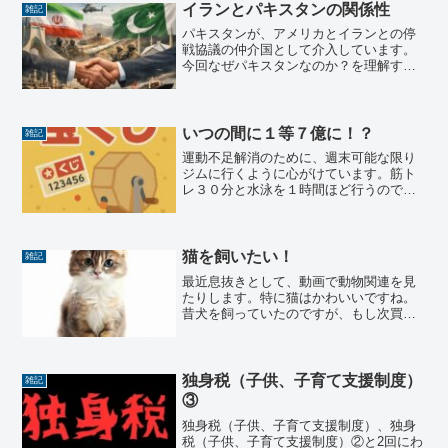
イランとパキスタンの関係性
雑記
パキスタンが、アメリカとイランとの停
戦協議の仲介国として介入しています。
今回なぜパキスタンなのか？を理解する
ためにもイランとパキスタンとの関係性
を調べてみました。イランとパキスタン
の関係イランとパキスタンの関係は、一
言でいうと「近い隣国同士...
いつの間に１等７億に！？
雑記
運動不足解消のために、週末可能な限り
ジムに行くように心がけています。筋ト
レ３０分と水泳を１時間ほど行うのです
が、水泳している最中に色々なことを考
えます。米国株のこととか、米国ETFこ
ととか、日本株のこととか、新NISAで投
資しているS&P5...
猫を飼いたい！
雑記
最近息抜きとして、動画で動物関連を見
たりします。特に猫はかわいいですね。
昔犬を飼っていたのですが、もし次買う
なら猫を飼いたい。。でも様々な事情が
あり、すぐには飼えないので、来るべき
日のために、猫を飼うときに必要な費用
や、ポイントを調べてみま...
独身税（子供、子育て支援制度）
雑記
③
独身税（子供、子育て支援制度）、独身
税（子供、子育て支援制度）②と2回にわ