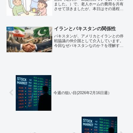
ました。）で、老人ホームの費用を共有
させて頂きましたが、本日はその過程で
疑問に思った、介護度について調べてみ
た内容を共有させて頂きます。介護度と
は？介護度は、日本の介護保険制度にお
いて、高齢者や障害者が必...
イランとパキスタンの関係性
雑記
パキスタンが、アメリカとイランとの停
戦協議の仲介国として介入しています。
今回なぜパキスタンなのか？を理解する
ためにもイランとパキスタンとの関係性
を調べてみました。イランとパキスタン
の関係イランとパキスタンの関係は、一
言でいうと「近い隣国同士...
今週の狙い目(2026年2月16日週）