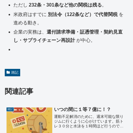
ただし
232条・301条など他の関税は残る
。
米政府はすでに
別法令（122条など）で代替関税
を
進める動き。
企業の実務は、
還付請求準備・証憑管理・契約見直
し・サプライチェーン再設計
が中心。
雑記
関連記事
いつの間に１等７億に！？
雑記
運動不足解消のために、週末可能な限り
ジムに行くように心がけています。筋ト
レ３０分と水泳を１時間ほど行うのです
が、水泳している最中に色々なことを考