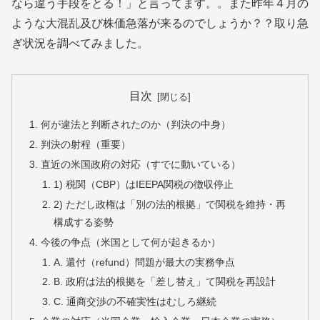
なら違う手段をとる！」と言ってます。。また昨年４月の
ような大混乱及び株価急落が来るのでしょうか？？取り急
ぎ状況を調べてみました。
目次
何が違法と判断されたのか（判決の中身）
判決の射程（重要）
直近の米国政府の対応（すでに動いている）
1) 税関（CBP）はIEEPA関税の徴収停止
2) ただし政権は「別の法的根拠」で関税を維持・再
構成する姿勢
今後の争点（米国として何が起きるか）
A. 還付（refund）問題が最大の実務争点
B. 政府は法的根拠を「差し替え」て関税を再設計
C. 通商交渉の不確実性はむしろ継続