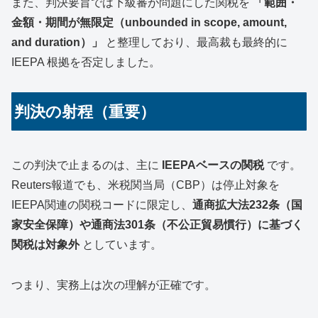
また、判決要旨では下級審が問題にした関税を
「範囲・
金額・期間が無限定（unbounded in scope, amount,
and duration）」
と整理しており、最高裁も最終的に
IEEPA 根拠を否定しました。
判決の射程（重要）
この判決で止まるのは、主に
IEEPAベースの関税
です。
Reuters報道でも、米税関当局（CBP）は停止対象を
IEEPA関連の関税コードに限定し、
通商拡大法232条（国
家安全保障）や通商法301条（不公正貿易慣行）に基づく
関税は対象外
としています。
つまり、実務上は次の理解が正確です。