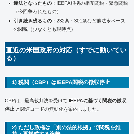
違法となったもの
：IEEPA根拠の相互関税・緊急関税
（今回争われたもの）
引き続き残るもの
：232条・301条など他法令ベース
の関税（少なくとも現時点）
直近の米国政府の対応（すでに動いてい
る）
1) 税関（CBP）はIEEPA関税の徴収停止
CBPは、最高裁判決を受けて
IEEPAに基づく関税の徴収
停止
と関連コードの無効化を案内しました。
2) ただし政権は「別の法的根拠」で関税を維
持・再構成する姿勢