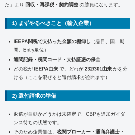
た」より
回収・再課税・契約調整
の勝負になります。
1) まずやるべきこと（輸入企業）
IEEPA関税で支払った金額の棚卸し
（品目、国、期
間、Entry単位）
通関記録・税関コード・支払証憑の保全
どの税が
IEEPA由来
で、どれが
232/301由来
かを分
ける（ここを混ぜると還付請求が崩れます）
2) 還付請求の準備
返還が自動かどうかは未確定で、CBPも追加ガイダ
ンス待ちの状態です。
そのため企業側は、
税関ブローカー・通商弁護士・