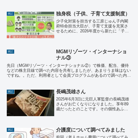
えます。米国株のこととか、米国ETFこ
ととか、日本株のこととか、新NISAで投
資しているS&P5...
独身税（子供、子育て支援制度）
雑記
少子化対策を担当する三原じゅん子内閣
府特命担当大臣が、子育て支援を充実さ
せるために、2026年度から新たに「子ど
も・子育て支援金制度」を導入すると発
表しました。表面上少子化対策に見えま
すが、世間では、「独身税」と揶揄され
ていて、実質的に増税...
MGMリゾーツ・インターナショ
雑記
ナル③
先日（MGMリゾーツ・インターナショナル②）で株価、配当、優待
などの株主目線で調べた内容を共有しましたが、あまりうま味はない
ですね。。ただ、利用者として会員プログラムがあるので調べた内容
を共有させて頂きます。🏆 MGM Rewards とは...
長嶋茂雄さん
雑記
2025年6月3日に元巨人軍監督の長嶋茂雄
さんがお亡くなりになりました。享年89
歳だったとのことです。その個性あふれ
るキャラクターは多くの人に愛されてき
ました。私もそのうちの一人だと思いま
す。追悼と言ってはなんですが、心温ま
るエピソードをい...
介護度について調べてみました
雑記
前回（老人ホーム費用について調べてみ