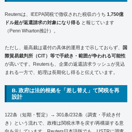
Reutersは、IEEPA関税で徴収された税収のうち
1,750億
ドル超が返還請求の対象になり得る
と報じています
（Penn Wharton推計）。
ただし、最高裁は還付の具体的運用まで示しておらず、
国
際貿易裁判所（CIT）等で手続き・範囲が争われる可能性
が高いです。Reutersも、企業の返還請求ラッシュが見込
まれる一方で、処理は長期化し得ると伝えています。
B. 政府は法的根拠を「差し替え」て関税を再
設計
122条（短期・暫定）→ 301条/232条（調査・手続き付
き）という流れで、政権は関税水準を戻す/再構築する意
向を示しています。Reuters日本語版でも、USTRに調査