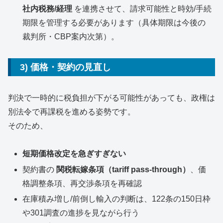
社内税務/経理
を連携させて、請求可能性と時効/手続
期限を管理する必要があります（具体期限は今後の
裁判所・CBP案内次第）。
3) 価格・契約の見直し
判決で一時的に税負担が下がる可能性があっても、政権は
別法令で再課税を進める姿勢です。
そのため、
短期価格改定を急ぎすぎない
契約書の
関税転嫁条項（tariff pass-through）
、価
格調整条項、再交渉条項を再確認
在庫積み増し/前倒し輸入の判断は、122条の150日枠
や301調査の進捗を見ながら行う