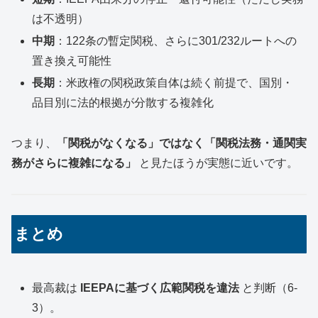
は不透明）
中期
：122条の暫定関税、さらに301/232ルートへの
置き換え可能性
長期
：米政権の関税政策自体は続く前提で、国別・
品目別に法的根拠が分散する複雑化
つまり、
「関税がなくなる」ではなく「関税法務・通関実
務がさらに複雑になる」
と見たほうが実態に近いです。
まとめ
最高裁は
IEEPAに基づく広範関税を違法
と判断（6-
3）。