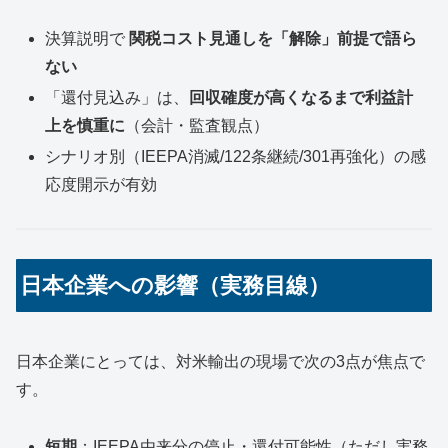
決算説明で
関税コスト見通しを「解除」前提で語ら
ない
「還付見込み」は、
回収確度が高くなるまで利益計
上を慎重に
（会計・監査観点）
シナリオ別（IEEPA消滅/122条継続/301再強化）の感
応度開示が有効
日本企業への影響（実務目線）
日本企業にとっては、対米輸出の現場で次の3点が焦点で
す。
短期
：IEEPA由来分の停止・還付可能性（ただし実務