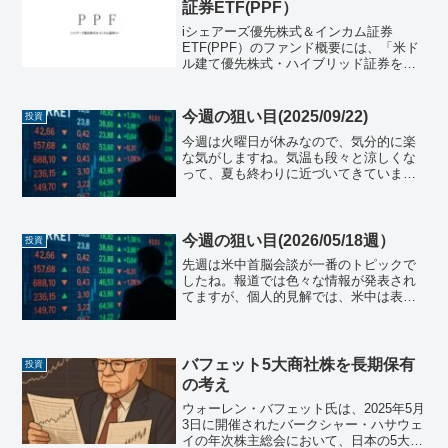
証券ETF(PPF）
iシェアーズ優先株式＆インカム証券
ETF(PPF）のファンド概要には、「米ド
ル建て優先株式・ハイブリッド証券を対
象とした指数と同等の投資成果をあげる
ことを目指しています。」と記載されて
いますが、よくわかりませんね。
今週の狙い目(2025/09/22)
投資
今週は火曜日が休みなので、気分的に楽
な気がしますね。気温も段々と涼しくな
って、夏も終わりに近づいてきていま
す。季節の変わり目は風邪を引きやすい
ので、皆様お気をつけください。日本株
先週の日経平均最終値は¥45,045.81とな
り、先週末よりも...
今週の狙い目(2026/05/18週）
投資
先週は米中首脳会談が一番のトピックで
したね。報道では色々な情報が発表され
てますが、個人的見解では、米中は表面
的には仲良くしながら、テーブルのした
では足で蹴りあいをしているような気が
します。日本株日本の株式市場週末の終
値は¥61,409.29...
バフェット5大商社株を長期保有
投資
の考え
ウォーレン・バフェット氏は、2025年5月
3日に開催されたバークシャー・ハサウェ
イの年次株主総会において、日本の5大商