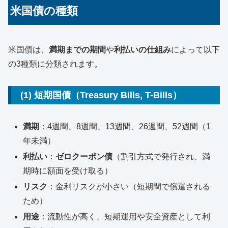
米国債の種類
米国債は、
満期までの期間
や
利払いの仕組み
によって以下
の3種類に分類されます。
(1) 短期国債（Treasury Bills, T-Bills）
満期
：4週間、8週間、13週間、26週間、52週間（1
年未満）
利払い
：
ゼロクーポン債
（割引方式で発行され、満
期時に額面を受け取る）
リスク
：金利リスクが小さい（短期間で償還される
ため）
用途
：流動性が高く、短期運用や安全資産として利