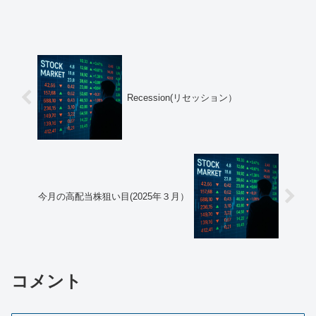
社（伊藤忠商事、三菱商事、三井物産、
住友商事、丸紅）への投資について、長
期保有の意向を明確に示しました。これ
に関連してゴー...
Recession(リセッション）
今月の高配当株狙い目(2025年３月）
コメント