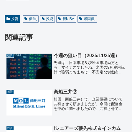
投資
債券;
投資
新NISA
米国債;
関連記事
今週の狙い目（2025/11/25週）
投資
先週は、日本市場及び米国市場両方と
も、マイナスでしたね。米国の9月雇用統
計は強弱まちまちで、不安定な労働市場
を毛嫌いして売りが先行したのだと思わ
れます。日本市場もここ最近の情緒相場
から一転、大きく下げとなりましたので
注意が必要ですね。日本株...
商船三井②
投資
前回（商船三井）で、企業概要について
共有させて頂きましたが、今回は配当金
を中心に調べましたので、共有させて頂
きます。配当について過去5期の配当金
（1株あたり）と利回りまず、直近5期の
年間配当金額について、分かる範囲で表
に整理します。なお、利...
iシェアーズ優先株式＆インカム
投資