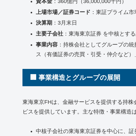
資本金
：360億円（36,000,000千円）
上場市場／証券コード
：東証プライム市場
決算期
：3月末日
主要子会社
：東海東京証券 を中核とす
事業内容
：持株会社としてグループの統
ス（有価証券の売買・引受・仲介など）
🏢 事業構造とグループの展開
東海東京FHは、金融サービスを提供する持株
ビスを提供しています。主な特徴・事業構造
中核子会社の東海東京証券を中心に、証