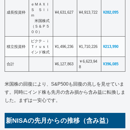
ｅＭＡＸＩ
Ｓ Ｓｌｉ
成長投資枠
¥4,631,627
¥4,913,722
¥282,095
ｍ
米国株式
（Ｓ＆Ｐ５
００）
ピクテ－ｉ
積立投資枠
Ｔｒｕｓｔ
¥1,496,236
¥1,710,226
¥213,990
インド株式
￥6,623,94
合計
¥6,127,863
¥396,085
8
米国株の回復により、S&P500も回復の兆しを見せていま
す。同時にインド株も先月の含み損から含み益に転換しま
した。まずは一安心です。
新NISAの先月からの推移（含み益）