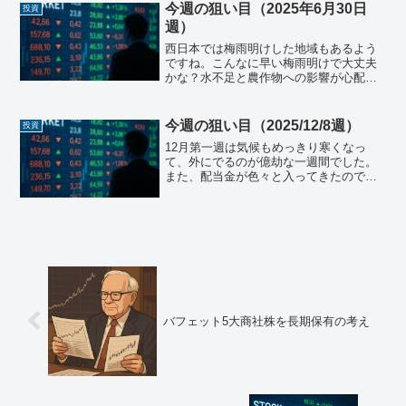
相の辞任表明会見について３つのポイン
今週の狙い目（2025年6月30日
投資
トで要約すると。...
週）
西日本では梅雨明けした地域もあるよう
ですね。こんなに早い梅雨明けで大丈夫
かな？水不足と農作物への影響が心配で
すね。。日本株先週の日経平均最終値は
40,150.79となり、約5か月ぶりに4万円の
大台を超えました。6月20日が
今週の狙い目（2025/12/8週）
投資
37,834.25...
12月第一週は気候もめっきり寒くなっ
て、外にでるのが億劫な一週間でした。
また、配当金が色々と入ってきたので、
それで何を買うか思案中です。日本株を
中心に買いたいので、下記のどれかター
ゲット価格に入ってくれるといいのです
が！日本株先週の日経平均...
バフェット5大商社株を長期保有の考え