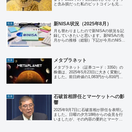
と含み損だった私のビットコインも元金
を通り越して、含み益が出るほどに上昇
しています。なぜこんなに上昇している
のか調べてみました。1. 制度・規制面の
追い風 🏛️米国...
新NISA状況（2025年8月）
投資
月も替わりましたので新NISAの状況を記
録していきたいと思います。新NISAの先
月からの推移（総額）下記が今月のNISA
状況です。区分銘柄/日付2025年7月2025
年8月差分成長投資枠三菱ＵＦＪ－ｅＭＡ
ＸＩＳ Ｓｌｉｍ 米国株式（Ｓ＆Ｐ
５...
メタプラネット
投資
メタプラネット（証券コード：3350）の
株価は、2025年5月23日に大きく変動し
ました。前日終値の1,083円から816円へ
と下落し、267円（約24.65%）の下落率
を記録しました。この急落は、ビットコ
イン価格の反落や利益確定売りが影響...
石破首相辞任とマーケットへの影
投資
響
2025年9月7日に石破首相が辞任を表明し
ました。日曜の夕方18時からの会見を行
いましたが、その内容の要約とマーケッ
トに対する影響を本日の状況踏まえて考
察したいと思います。会見の要約石破首