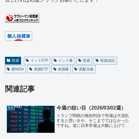
投資
インドETF
インド株
投資
投資信託
新NISA
米国ETF
米国株
高配当株
関連記事
今週の狙い目（2026/03/02週）
投資
トランプ関税の無効判決で市場は大混乱
すると思いきや、そこまでではなかった
ですね。逆に日本市場は大幅に上げてま
す。日経平均６万円も見えてきた！？日
本株日本の株式市場週末の終値は