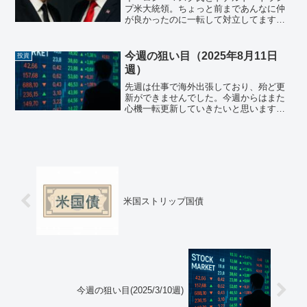
プ米大統領。ちょっと前まであんなに仲
が良かったのに一転して対立してます
ね。個人的には、イーロン・マスクが言
っていることが正しい気がしますが、何
が正しいか正しくないかは見方や観点に
今週の狙い目（2025年8月11日
投資
よって違うので、あえてこの...
週）
先週は仕事で海外出張しており、殆ど更
新ができませんでした。今週からはまた
心機一転更新していきたいと思いますの
で、よろしくお願いします！日本株先週
の日経平均最終値は¥41,820.48となり、
先週末よりも¥1,020.88上げとなりまし
た。先...
米国ストリップ国債
今週の狙い目(2025/3/10週)