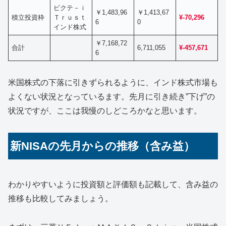
ピクテ－ｉ
￥1,483,96
￥1,413,67
積立投資枠
Ｔｒｕｓｔ
¥-70,296
6
0
インド株式
￥7,168,72
合計
6,711,055
¥-457,671
6
米国株式の下落に引きずられるように、インド株式市場も
よくない状況となっているます。先月に引き続き”下げ”の
状況ですが、ここは我慢のしどころかなと思います。
新NISAの先月からの推移（含み益）
わかりやすいように投資額と評価額も記載して、含み益の
推移も比較してみましょう。