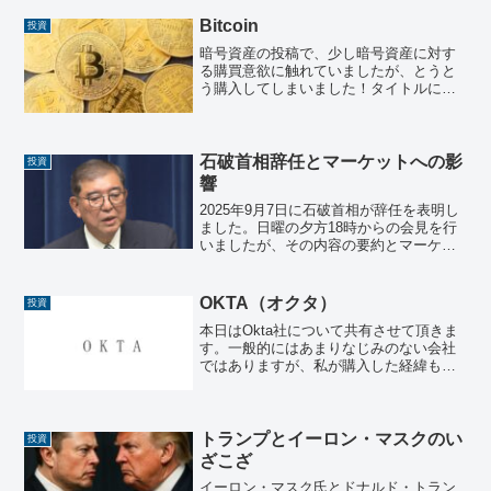
¥58,850.27となり、前週の終値から
¥2,024.57上げと...
Bitcoin
投資
暗号資産の投稿で、少し暗号資産に対す
る購買意欲に触れていましたが、とうと
う購入してしまいました！タイトルにあ
る通りBitcoinです！トランプ政権が暗号
資産に力を入れるという言葉を信じて、
先日購入しました！本日はBitcoinについ
て共有さ...
石破首相辞任とマーケットへの影
投資
響
2025年9月7日に石破首相が辞任を表明し
ました。日曜の夕方18時からの会見を行
いましたが、その内容の要約とマーケッ
トに対する影響を本日の状況踏まえて考
察したいと思います。会見の要約石破首
相の辞任表明会見について３つのポイン
OKTA（オクタ）
投資
トで要約すると。...
本日はOkta社について共有させて頂きま
す。一般的にはあまりなじみのない会社
ではありますが、私が購入した経緯も踏
まえて記載させて頂きます。OKTA社（オ
クタ）とは？Okta, Inc.（オクタ）は、ク
ラウドベースのアイデンティティ管理
（ID...
トランプとイーロン・マスクのい
投資
ざこざ
イーロン・マスク氏とドナルド・トラン