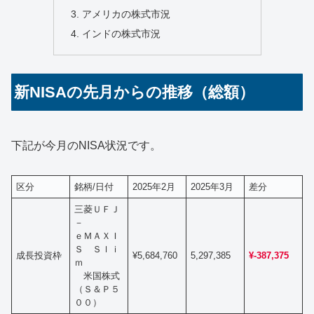
アメリカの株式市況
インドの株式市況
新NISAの先月からの推移（総額）
下記が今月のNISA状況です。
区分
銘柄/日付
2025年2月
2025年3月
差分
三菱ＵＦＪ
－
ｅＭＡＸＩ
Ｓ Ｓｌｉ
成長投資枠
¥5,684,760
5,297,385
¥-387,375
ｍ
米国株式
（Ｓ＆Ｐ５
００）