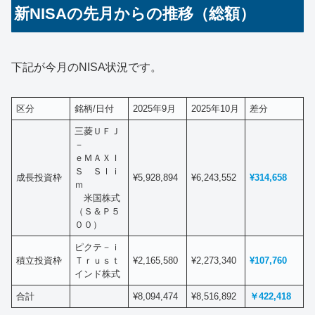
新NISAの先月からの推移（総額）
下記が今月のNISA状況です。
区分
銘柄/日付
2025年9月
2025年10月
差分
三菱ＵＦＪ
－
ｅＭＡＸＩ
Ｓ Ｓｌｉ
成長投資枠
¥5,928,894
¥6,243,552
¥314,658
ｍ
米国株式
（Ｓ＆Ｐ５
００）
ピクテ－ｉ
積立投資枠
Ｔｒｕｓｔ
¥2,165,580
¥2,273,340
¥107,760
インド株式
合計
¥8,094,474
¥8,516,892
￥422,418