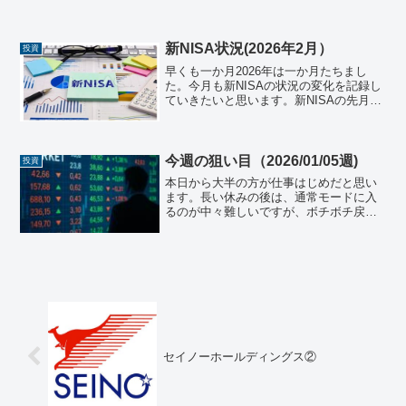
なと思って、調べようと思ったのがきっ
かけです。個人的には全然知らなかった
ので、どのような企業が興味深々です！
基本情報商号：西川ゴム工...
新NISA状況(2026年2月）
投資
早くも一か月2026年は一か月たちまし
た。今月も新NISAの状況の変化を記録し
ていきたいと思います。新NISAの先月か
らの推移（総額）下記が今月のNISA状況
です。区分銘柄/日付2026年1月2026年2月
差分成長投資枠三菱ＵＦＪ－ｅＭＡＸ...
今週の狙い目（2026/01/05週)
投資
本日から大半の方が仕事はじめだと思い
ます。長い休みの後は、通常モードに入
るのが中々難しいですが、ボチボチ戻れ
ればいいかと思っています。また本日か
ら日本市場もスタートですね。2026の株
式市場も皆様にとっていい市場でありま
すように！日本株20...
セイノーホールディングス②