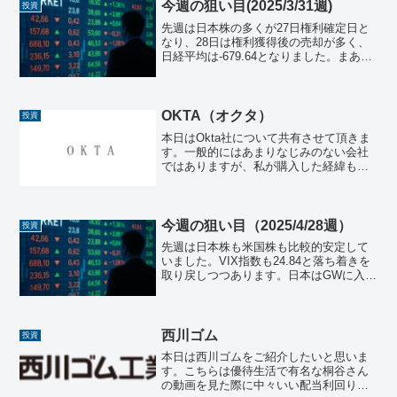
今週の狙い目(2025/3/31週)
投資
先週は日本株の多くが27日権利確定日と
なり、28日は権利獲得後の売却が多く、
日経平均は-679.64となりました。まあ、
この動きは想定内ですが、逆に米国市況
がトランプ関税の影響もあり、ダウ工業
株30種平均で、-715.80と大きく下げてい
ま...
OKTA（オクタ）
投資
本日はOkta社について共有させて頂きま
す。一般的にはあまりなじみのない会社
ではありますが、私が購入した経緯も踏
まえて記載させて頂きます。OKTA社（オ
クタ）とは？Okta, Inc.（オクタ）は、ク
ラウドベースのアイデンティティ管理
（ID...
今週の狙い目（2025/4/28週）
投資
先週は日本株も米国株も比較的安定して
いました。VIX指数も24.84と落ち着きを
取り戻しつつあります。日本はGWに入る
とともに、多くの企業が決算発表の時期
になります。決算発表を受けて市場がど
う反応するかは楽しみです。日本株日本
株は先週に引き...
西川ゴム
投資
本日は西川ゴムをご紹介したいと思いま
す。こちらは優待生活で有名な桐谷さん
の動画を見た際に中々いい配当利回りだ