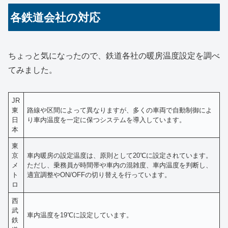
各鉄道会社の対応
ちょっと気になったので、鉄道各社の暖房温度設定を調べ
てみました。
JR
東
路線や区間によって異なりますが、多くの車両で自動制御によ
日
り車内温度を一定に保つシステムを導入しています。
本
東
京
車内暖房の設定温度は、原則として20℃に設定されています。
メ
ただし、乗務員が時間帯や車内の混雑度、車内温度を判断し、
ト
適宜調整やON/OFFの切り替えを行っています。
ロ
西
武
車内温度を19℃に設定しています。
鉄