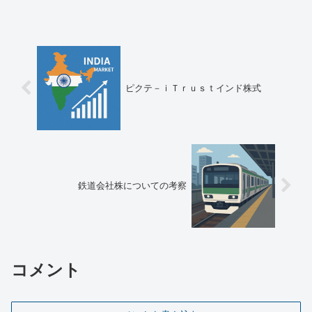
恐らく電子タバコ製品の中で一番有名な
ICOSや、フィリップ...
ピクテ－ｉＴｒｕｓｔインド株式
鉄道会社株についての考察
コメント