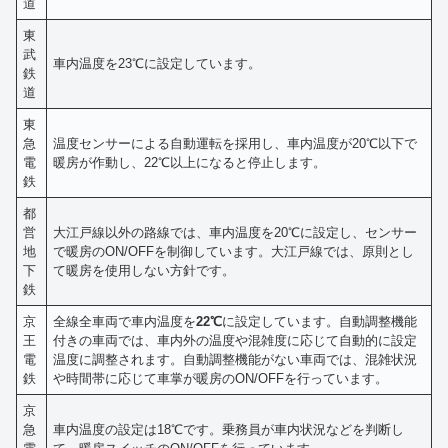
道
東
武
車内温度を23℃に設定しています。
鉄
道
東
急
温度センサーによる自動運転を採用し、車内温度が20℃以下で
電
暖房が作動し、22℃以上になると停止します。
鉄
都
営
大江戸線以外の路線では、車内温度を20℃に設定し、センサー
地
で暖房のON/OFFを制御しています。大江戸線では、原則とし
下
て暖房を使用しない方針です。
鉄
京
全線全車両で車内温度を
22℃
に設定しています。自動調整機能
王
付きの車両では、車内外の温度や混雑度に応じて自動的に設定
電
温度に調整されます。自動調整機能がない車両では、混雑状況
鉄
や時間帯に応じて車掌が暖房のON/OFFを行っています。
京
急
車内温度の設定は18℃です。乗務員が車内状況などを判断し