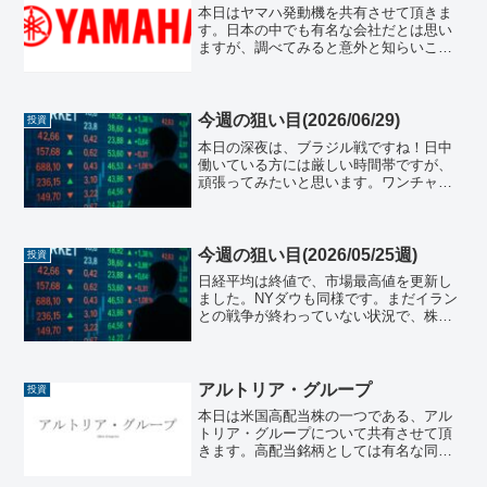
本日はヤマハ発動機を共有させて頂きま
す。日本の中でも有名な会社だとは思い
ますが、調べてみると意外と知らいこと
も多かったです。例によって高配当株で
すので、高配当好きな方は要チェックで
すね。 基本情報項目内容社名ヤマハ発動
機株式会社 (Yama...
今週の狙い目(2026/06/29)
投資
本日の深夜は、ブラジル戦ですね！日中
働いている方には厳しい時間帯ですが、
頑張ってみたいと思います。ワンチャン
勝てると思うので、日本代表頑張って欲
しいです！日本株日本の株式市場週末の
終値は69,360.88となり、前週の終値から
¥-1,889...
今週の狙い目(2026/05/25週)
投資
日経平均は終値で、市場最高値を更新し
ました。NYダウも同様です。まだイラン
との戦争が終わっていない状況で、株価
が上がっていくのが少し怖い気もします
が、上昇傾向はいいことだと思います。
後はどこで利確して、下がった時に備え
るかですかねぇ。。それ...
アルトリア・グループ
投資
本日は米国高配当株の一つである、アル
トリア・グループについて共有させて頂
きます。高配当銘柄としては有名な同社
ですが、タバコ産業ということで、JT同
様将来的な課題は抱えていますね。ただ