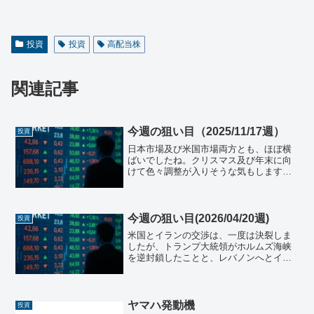
投資
投資
高配当株
関連記事
今週の狙い目（2025/11/17週）
投資
日本市場及び米国市場両方とも、ほぼ横
ばいでしたね。クリスマス及び年末に向
けて色々調整が入りそうな気もします
が、あまり無理をせず様子を見て行きた
いと思います。日本株先週の日経平均最
終値は¥50,376.53となり、先週末より
¥100.16上げ...
今週の狙い目(2026/04/20週)
投資
米国とイランの交渉は、一度は決裂しま
したが、トランプ大統領がホルムズ海峡
を逆封鎖したことと、レバノンへとイス
ラエルの停戦合意もあって状況が変わっ
てきました。戦争の終わりの兆しがい見
えたことにより、マーケットも好感触を
示しています。ホルムズ海...
ヤマハ発動機
投資