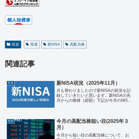
投資
投資
新NISA
高配当株
関連記事
新NISA状況（2025年11月）
投資
月も替わりましたので新NISAの状況を記
録していきたいと思います。新NISAの先
月からの推移（総額）下記が今月のNISA
状況です。区分銘柄/日付2025年10月
202511月差分成長投資枠三菱ＵＦＪ－ｅ
ＭＡＸＩＳ Ｓｌｉｍ 米国株式（Ｓ＆
Ｐ...
今月の高配当株狙い目(2025年３
投資
月）
今月から狙い目の高配当株について、お