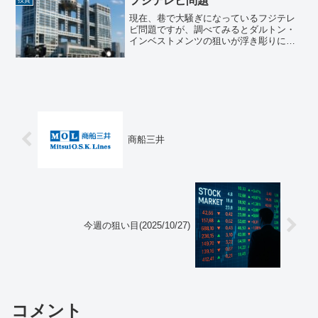
フジテレビ問題
投資
に追い風で、インフレ低下...
現在、巷で大騒ぎになっているフジテレ
ビ問題ですが、調べてみるとダルトン・
インベストメンツの狙いが浮き彫りにな
ってきたので、共有させて頂きます。大
株主情報（2024年9月30日現在）現時点
で、株式会社フジテレビジョンは、フ
ジ・メディア・ホール...
商船三井
今週の狙い目(2025/10/27)
コメント