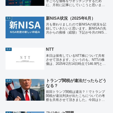
手ごろな価格をウオッチングするため
に、月初に記事にしていこうと思いま
す。高配当株狙いの方は参考にして頂け
れば！ちなみに既存保有株の利回りもご
紹介していくので、株価をチェックして
新NISA状況（2025年6月）
投資
お手ごろな価格の場合は、購入...
月も替わりましたので新NISAの状況を記
録していきたいと思います。新NISAの先
月からの推移（総額）下記が今月のNISA
状況です。区分銘柄/日付2025年5月2025
年6月差分成長投資枠三菱ＵＦＪ－ｅＭＡ
ＸＩＳ Ｓｌｉｍ 米国株式（Ｓ＆Ｐ
５...
NTT
投資
本日は保有しているNTT株について共有
させて頂きます。というのも、NTTの株
価は、2025年2月14日時点で146.9円とな
っており、株価指標として、以下の状況
になっています。予想PER（株価収益
率）：11.2倍実績PBR（株価純資産倍
率）...
トランプ関税が違法だったらどう
投資
なる？
前回トランプ関税は違法？！でトランプ
関税が違法判決が出たこちについての考
察を共有させて頂きました。今回はトラ
ンプ関税が最高裁で違法判決となった場
合どうなるかを考察したいと思います。
全体的には、関税撤廃は輸入依存企業株