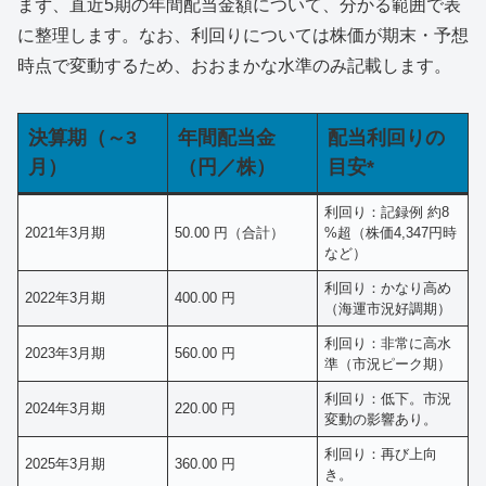
まず、直近5期の年間配当金額について、分かる範囲で表
に整理します。なお、利回りについては株価が期末・予想
時点で変動するため、おおまかな水準のみ記載します。
決算期（～3
年間配当金
配当利回りの
月）
（円／株）
目安*
利回り：記録例 約8
2021年3月期
50.00 円（合計）
%超（株価4,347円時
など）
利回り：かなり高め
2022年3月期
400.00 円
（海運市況好調期）
利回り：非常に高水
2023年3月期
560.00 円
準（市況ピーク期）
利回り：低下。市況
2024年3月期
220.00 円
変動の影響あり。
利回り：再び上向
2025年3月期
360.00 円
き。