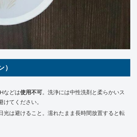
ン）
Hなどは
使用不可
。洗浄には中性洗剤と柔らかいス
避けてください。
日光は避けること。濡れたまま長時間放置すると転