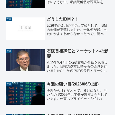
そのような中、衆議院解散が現実味を帯
びてきましたね。高市政権への期待なの
か、それに連動して日経平均株価も上げ
ています。日本株日本の株式市場は、一
時54,000円を超え...
どうしたIBM？！
投資
2026年の２月の下旬に突如として、IBM
の株価が下落しました。一体何が起こっ
たのかよくわからなかったので、調べて
みましたので共有させて頂きます。。急
落の理由（何が市場心理を悪化させた
か）COBOL近代化＝IBMの強み、という
見方への直撃I...
石破首相辞任とマーケットへの影
投資
響
2025年9月7日に石破首相が辞任を表明し
ました。日曜の夕方18時からの会見を行
いましたが、その内容の要約とマーケッ
トに対する影響を本日の状況踏まえて考
察したいと思います。会見の要約石破首
相の辞任表明会見について３つのポイン
今週の狙い目(2026/06/01週)
投資
トで要約すると。...
今週から月も変わって、６月になり、早
いもので2026年も半分が過ぎようとして
います。仕事もプライベートも忙しく怒
涛のように時間が過ぎていますが、どこ
かで少し一休みして今後の人生どうした
いのかゆっくり吟味してみたいですね。