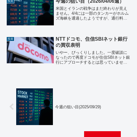
今月は忙しいので無理...
今週の狙い目（2026/04/06週）
投資
米国とイランの戦争はまだ終わりが見え
ません。4/4には一部のタンカーがホルム
ズ海峡を通過したようですが、通行料を
払ったかどうかは不明です。トランプ大
統領が一方的に戦争の終結を宣言してい
ますが、どうなりますやら。。日本国民
としては早く戦争が終...
NTTドコモ、住信SBIネット銀行
投資
の買収表明
いやー、びっくりしました。一度破談に
なったので再度ドコモが住信SBIネット銀
行にアプローチするとは思っていません
でした。私はどちらかというと、セブン
銀行とか楽天とかそちらの方に行くのか
なと思っていたので、全然予想外れまし
たね。X界隈では片山...
今週の狙い目(2025/09/29)