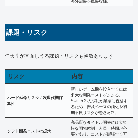
海外需要が重要な柱。
課題・リスク
任天堂が直面しうる課題・リスクも複数あります。
リスク
内容
新しいゲーム機を投入するには
多大な開発コストがかかる。
ハード延命リスク / 次世代機採
Switch 2 の成功が業績に直結す
算性
るため、普及ペースの鈍化や初
期不良リスクが懸念材料。
高品質なタイトル開発には大規
模な開発体制・人員・時間が必
ソフト開発コストの拡大
要であり、コストが膨張する可