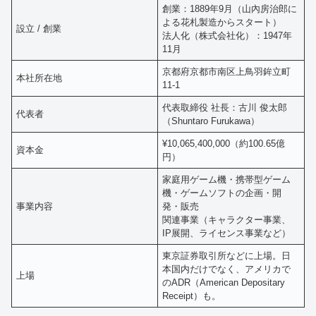
創業：1889年9月（山內房治郎に
よる花札製造からスタート）
設立 / 創業
法人化（株式会社化）：1947年
11月
京都府京都市南区上鳥羽鉾立町
本社所在地
11-1
代表取締役 社長：古川 俊太郎
代表者
（Shuntaro Furukawa）
¥10,065,400,000（約100.65億
資本金
円）
家庭用ゲーム機・携帯型ゲーム
機・ゲームソフトの企画・開
事業内容
発・販売
関連事業（キャラクター事業、
IP展開、ライセンス事業など）
東京証券取引所などに上場。日
本国内だけでなく、アメリカで
上場
のADR（American Depositary
Receipt）も。