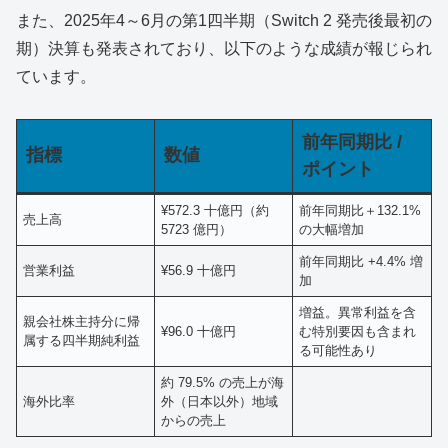
また、2025年4～6月の第1四半期（Switch 2 発売後最初の
期）決算も発表されており、以下のような成績が報じられ
ています。
前年同期比 /
指標
数値
ポイント
¥572.3 十億円（約
前年同期比＋132.1%
売上高
5723 億円）
の大幅増加
前年同期比 +4.4% 増
営業利益
¥56.9 十億円
加
増益。異常利益を含
親会社株主持分に帰
¥96.0 十億円
む特別要因も含まれ
属する四半期純利益
る可能性あり
約 79.5% の売上が海
海外比率
外（日本以外）地域
からの売上