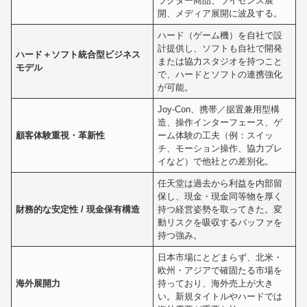
ラクター商品、ライセンス展
開、メディア展開に波及する。
ハード（ゲーム機）を自社で設
計提供し、ソフトも自社で開発
ハード＋ソフト統合型ビジネス
または協力スタジオを持つこと
モデル
で、ハードとソフトの連携強化
が可能。
Joy-Con、携帯／据置兼用型構
造、操作インターフェース、ゲ
顧客体験重視・革新性
ーム体験の工夫（例：スイッ
チ、モーション操作、協力プレ
イなど）で他社との差別化。
任天堂は過去から利益を内部留
保し、現金・現金同等物を厚く
財務的な安定性 / 現金保有構造
持つ経営姿勢を取ってきた。変
動リスクを吸収するバッファを
持つ強み。
日本市場にとどまらず、北米・
欧州・アジアで確固たる市場を
海外展開力
持っており、海外売上が大き
い。新規タイトルやハードでは