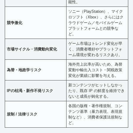
能性。
ソニー（PlayStation）、マイク
ロソフト（Xbox）、さらにはク
競争激化
ラウドゲーム／モバイルゲーム
プラットフォームとの競争な
ど。
ゲーム市場はトレンド変化が早
市場サイクル・消費動向変化
く、消費者嗜好やプラットフォ
ーム環境が変わるリスクあり。
海外売上比率が高いため、為替
為替・地政学リスク
変動や輸出入コスト・関税政策
変化が業績に影響を与える。
新コンテンツがヒットしなかっ
IPの枯渇・新作不発リスク
たり、既存 IP の鮮度を維持でき
ないと成長が鈍化する。
各国の版権・著作権規制、コン
テンツ基準（暴力表現、表現規
規制 / 法律リスク
制など）、消費者保護法規制な
ど。