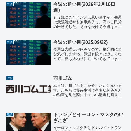
今週の狙い目(2026年2月16日
投資
週）
もう既にご存じだとは思いますが、先週
は衆議院選挙も無事終了し、高市自民党
の圧勝でした。それを受けて今週は日本
株式市場も大きく値上がりをしていま
す。保有している銘柄によって大きな恩
恵を受けた方もいらっしゃると思います
今週の狙い目(2025/09/22)
投資
が、今後の日本株式市場の成...
今週は火曜日が休みなので、気分的に楽
な気がしますね。気温も段々と涼しくな
って、夏も終わりに近づいてきていま
す。季節の変わり目は風邪を引きやすい
ので、皆様お気をつけください。日本株
先週の日経平均最終値は¥45,045.81とな
り、先週末よりも...
西川ゴム
投資
本日は西川ゴムをご紹介したいと思いま
す。こちらは優待生活で有名な桐谷さん
の動画を見た際に中々いい配当利回りだ
なと思って、調べようと思ったのがきっ
かけです。個人的には全然知らなかった
ので、どのような企業が興味深々です！
基本情報商号：西川ゴム工...
トランプとイーロン・マスクのい
投資
ざこざ
イーロン・マスク氏とドナルド・トラン