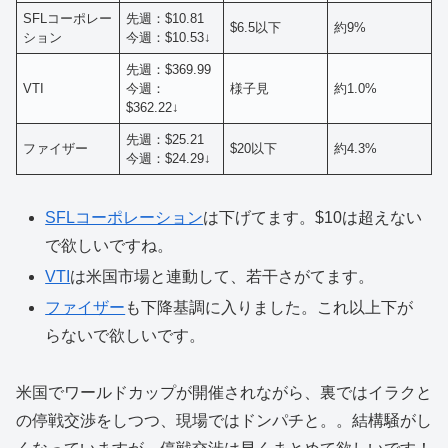
SFLコーポレー
先週：$10.81
$6.5以下
約9%
ション
今週：$10.53↓
先週：$369.99
VTI
今週：
様子見
約1.0%
$362.22↓
先週：$25.21
ファイザー
$20以下
約4.3%
今週：$24.29↓
SFLコーポレーション
は下げてます。$10は超えない
で欲しいですね。
VTI
は米国市場と連動して、若干さがてます。
ファイザー
も下降基調に入りました。これ以上下が
らないで欲しいです。
米国でワールドカップが開催されながら、裏ではイラクと
の停戦交渉をしつつ、現場ではドンパチと。。結構騒がし