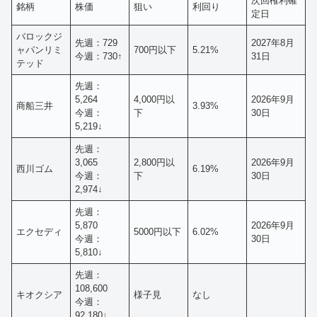
次回権利確
銘柄
株価
狙い
利回り
定日
バロックジ
先週：729
2027年8月
ャパンリミ
700円以下
5.21%
今週：730↑
31日
テッド
先週：
5,264
4,000円以
2026年9月
商船三井
3.93%
今週：
下
30日
5,219↓
先週：
3,065
2,800円以
2026年9月
西川ゴム
6.19%
今週：
下
30日
2,974↓
先週：
5,870
2026年9月
エクセディ
5000円以下
6.02%
今週：
30日
5,810↓
先週：
108,600
キオクシア
様子見
なし
今週：
92,180↓