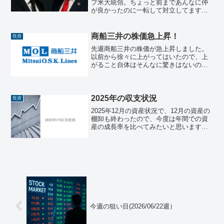
プ米大統領。ちょっと前まであんなに仲
が良かったのに一転して対立してます
ね。個人的には、イーロン・マスクが言
っていることが正しい気がしますが、何
が正しいか正しくないかは見方や観点に
商船三井の株価急上昇！
投資
よって違うので、あえてこの...
先週商船三井の株価が急上昇しました。
以前から徐々に上がってはいたので、上
がること自体はそんなに驚きはないので
すが、先週は6,116円から6,976円と約800
円程上がっていたので、理由を調べてみ
ました。急騰の理由結論から言うと３つ
の理由のよ...
2025年の収支状況
投資
2025年12月の資産状況で、12月の資産の
棚卸も終わったので、今度は年間での資
産の成長率を比べてみたいと思います。
株式や投資信託、ETF等の個別銘柄は
色々動きもあってきれいな比較にならな
いので、各カテゴリごと（日本株、米国
株、現金、暗号資...
今週の狙い目(2026/06/22週）