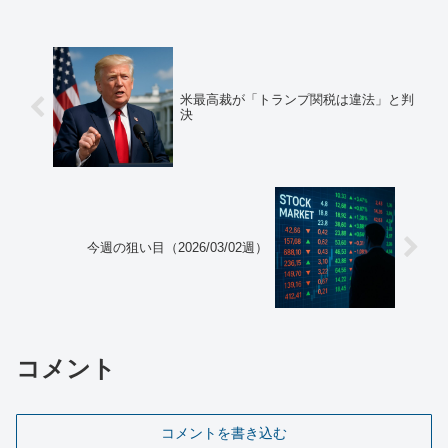
少ないですが、高い...
米最高裁が「トランプ関税は違法」と判
決
今週の狙い目（2026/03/02週）
コメント
コメントを書き込む