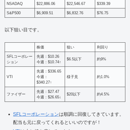
NSADAQ
$22,886.06
$22,546.67
$339.39
S&P500
$6,909.51
$6,832.76
$76.75
以下狙い目です。
株価
狙い
利回り
SFLコーポレー
先週：$10.26
$6.5以下
約9%
ション
今週：$10.74↑
先週：$336.65
VTI
今週：
様子見
約1.0%
$340.27↑
先週：$27.47
ファイザー
$20以下
約4.5%
今週：$26.65↓
SFLコーポレーション
は順調に回復してきています。
配当も元に戻ってくれるといいのですが！