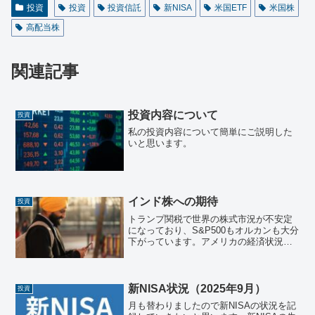
投資
投資
投資信託
新NISA
米国ETF
米国株
高配当株
関連記事
投資内容について
投資
私の投資内容について簡単にご説明した
いと思います。
インド株への期待
投資
トランプ関税で世界の株式市況が不安定
になっており、S&P500もオルカンも大分
下がっています。アメリカの経済状況が
不透明中、人口世界一のインド市況が元
気になってくれることを願っています！
そこで本日は過去のインド株及び通貨の
ルピーについてまと...
新NISA状況（2025年9月）
投資
月も替わりましたので新NISAの状況を記