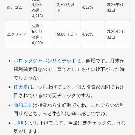
4,055
2,800円以
2026年3月
西川ゴム
4.32%
今週：
下
31日
4,215↑
先週：
6,030
2026年3月
エクセディ
5000円以下
4.98%
今週：
31日
6,020↓
バロックジャパンリミテッド
は、微増です。月末が
権利確定日なので、買うとしてもその後下がった時
でしょうか。
任天堂
は、少し上げてます。個人投資家の間でも注
目されているので要チェックですね。
商船三井
は相変わらず好調ですね。これぐらいの利
回りだとちょっと手が出し辛い感じですね。
LIXIL
は少し下げてます。今週は要チェックのような
気がします。