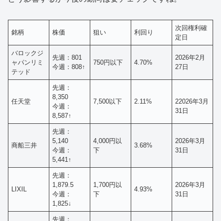
次回権利確
銘柄
株価
狙い
利回り
定日
バロックジ
先週：801
2026年2月
ャパンリミ
750円以下
4.70%
今週：808↑
27日
テッド
先週：
8,350
任天堂
7,500以下
2.11%
22026年3月
今週：
31日
8,587↑
先週：
5,140
4,000円以
2026年3月
商船三井
3.68%
今週：
下
31日
5,441↑
先週：
1,879.5
1,700円以
2026年3月
LIXIL
4.93%
今週：
下
31日
1,825↓
先週：