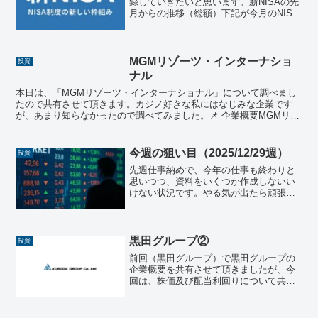
録していきたいと思います。新NISAの先
月からの推移（総額）下記が今月のNISA
状況です。区分銘柄/日付2025年8月2025
年9月差分成長投資枠三菱ＵＦＪ－ｅＭＡ
ＸＩＳ Ｓｌｉｍ 米国株式（Ｓ＆Ｐ
５...
MGMリゾーツ・インターナショ
投資
ナル
本日は、「MGMリゾーツ・インターナショナル」について調べまし
たので共有させて頂きます。カジノ好きな私にはなじみな企業です
が、あまり知らなかったので調べてみました。📌 企業概要MGMリゾ
ーツ・インターナショナル（MGM Resorts In...
今週の狙い目（2025/12/29週）
投資
先週仕事納めで、今年の仕事も終わりと
思いつつ、資料をいくつか作成しないい
けない状況です。やる気が出たら頑張り
ます。。日本の株式市場は、12/30が最終
日で、翌年1月5日から開始なので新NISA
の購入などの設定をする際にはご注意く
ださい！日本...
黒田グループ②
投資
前回（黒田グループ）で黒田グループの
企業概要を共有させて頂きましたが、今
回は、株価及び配当利回りについて共有
させて頂きます。株価直近の株価は860円
前後で推移ししています。まだ上場して
から1年もたっていないので過去データも