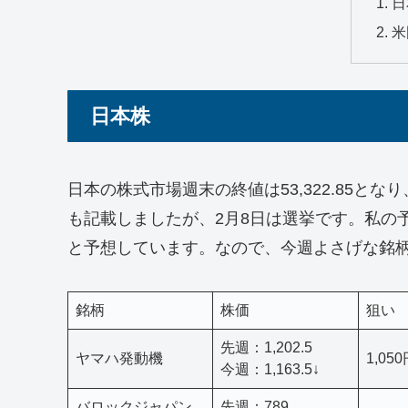
日
米
日本株
日本の株式市場週末の終値は53,322.85とな
も記載しましたが、2月8日は選挙です。私の
と予想しています。なので、今週よさげな銘
銘柄
株価
狙い
先週：1,202.5
ヤマハ発動機
1,05
今週：1,163.5↓
バロックジャパン
先週：789