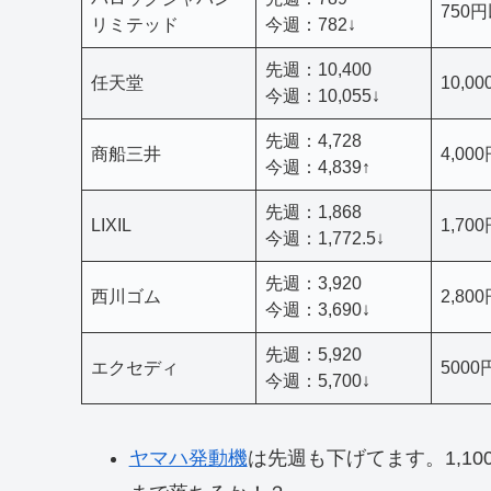
750
リミテッド
今週：782↓
先週：10,400
任天堂
10,0
今週：10,055↓
先週：4,728
商船三井
4,00
今週：4,839↑
先週：1,868
LIXIL
1,70
今週：1,772.5↓
先週：3,920
西川ゴム
2,80
今週：3,690↓
先週：5,920
エクセディ
500
今週：5,700↓
ヤマハ発動機
は先週も下げてます。1,1