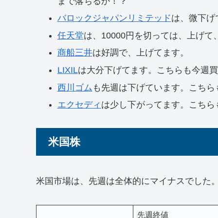
まで落ちるか！？
バロックジャパンリミテッド
は、微下げ
任天堂
は、10000円を切っては、上げ
商船三井
は好調で、上げてます。
LIXIL
は大分下げてます。こちらも今週買
西川ゴム
も先週は下げています。こちら
エクセディ
は少し下がってます。こちら
米国株
米国市場は、先週は全体的にマイナスでした
先週終値