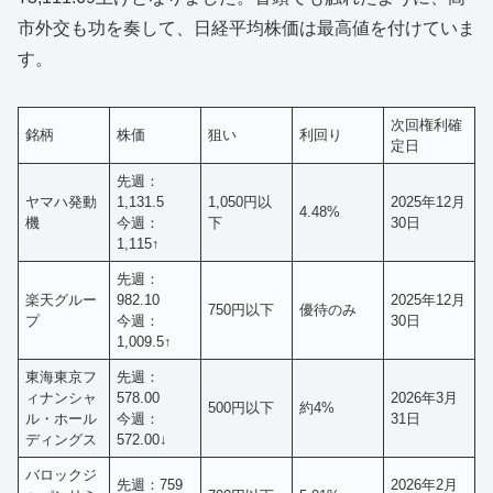
市外交も功を奏して、日経平均株価は最高値を付けていま
す。
次回権利確
銘柄
株価
狙い
利回り
定日
先週：
ヤマハ発動
1,131.5
1,050円以
2025年12月
4.48%
機
今週：
下
30日
1,115↑
先週：
楽天グルー
982.10
2025年12月
750円以下
優待のみ
プ
今週：
30日
1,009.5↑
東海東京フ
先週：
ィナンシャ
578.00
2026年3月
500円以下
約4%
ル・ホール
今週：
31日
ディングス
572.00↓
バロックジ
先週：759
2026年2月