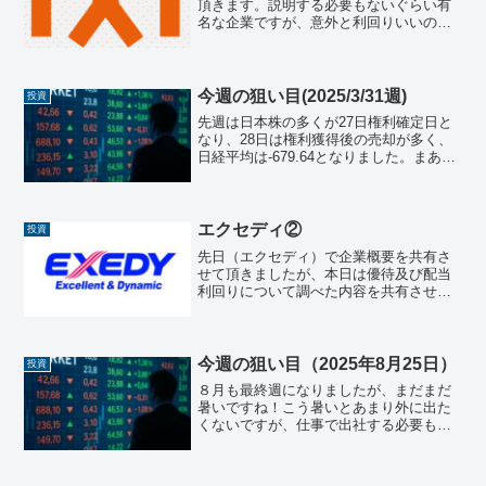
頂きます。説明する必要もないぐらい有
名な企業ですが、意外と利回りいいの
で、株価によっては狙っていきたい銘柄
です。企業概要・基本情報項目内容社名
LIXIL Corporation（リクシル株式会社）
...
今週の狙い目(2025/3/31週)
投資
先週は日本株の多くが27日権利確定日と
なり、28日は権利獲得後の売却が多く、
日経平均は-679.64となりました。まあ、
この動きは想定内ですが、逆に米国市況
がトランプ関税の影響もあり、ダウ工業
株30種平均で、-715.80と大きく下げてい
ま...
エクセディ②
投資
先日（エクセディ）で企業概要を共有さ
せて頂きましたが、本日は優待及び配当
利回りについて調べた内容を共有させて
頂きます。配当・配当利回り・株主還元
の推移配当金（1株あたり）以下は直近5
年間（および予想）の1株あたり年間配当
金の推移です。決算期...
今週の狙い目（2025年8月25日）
投資
８月も最終週になりましたが、まだまだ
暑いですね！こう暑いとあまり外に出た
くないですが、仕事で出社する必要もあ
るのでしょうがないですね。。早く暑さ
が治まってくれることを期待して株価の
動きもチェックしていきましょう！日本