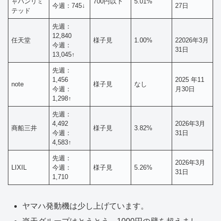
ャパンリミ
700円以下
5.01%
今週：745↓
27日
テッド
先週：
12,840
任天堂
様子見
1.00%
22026年3月
今週：
31日
13,045↑
先週：
1,456
2025 年11
note
様子見
なし
今週：
月30日
1,298↑
先週：
4,492
2026年3月
商船三井
様子見
3.82%
今週：
31日
4,583↑
先週：
2026年3月
LIXIL
今週：
様子見
5.26%
31日
1,710
ヤマハ発動機は少し上げています。