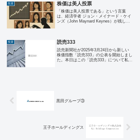
株先週の日経平均最終値は...
株価は美人投票
投資
「株価は美人投票である」という言葉
は、経済学者 ジョン・メイナード・ケイ
ンズ（John Maynard Keynes）が残した
非常に有名な比喩で、株式市場の本質を
捉えた洞察として現代でもしばしば引用
されれるらしいです。（私は初めて知り
ました...
読売333
投資
​読売新聞社が2025年3月24日から新しい
株価指数「読売333」の公表を開始しまし
た。本日はこの「読売333」について私見
を述べたいと思います。読売333とは読売
333について調べてみた概要は以下の通り
です。主な特徴：等ウェート型の採
用：...
黒田グループ③
王子ホールディングス