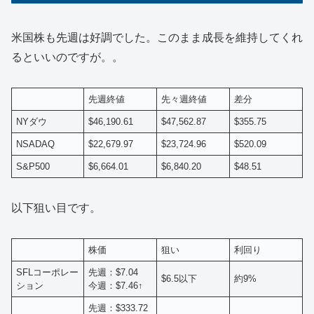
米国株も先週は好調でした。このまま成長を維持してくれ
るといいのですが。。
先週終値
先々週終値
差分
NYダウ
$46,190.61
$47,562.87
$355.75
NSADAQ
$22,679.97
$23,724.96
$520.09
S&P500
$6,664.01
$6,840.20
$48.51
以下狙い目です。
株価
狙い
利回り
SFLコーポレー
先週：$7.04
$6.5以下
約9%
ション
今週：$7.46↑
先週：$333.72