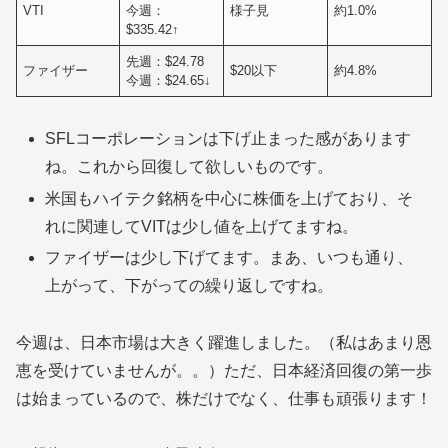
VTI
今週：
様子見
約1.0%
$335.42↑
先週：$24.78
ファイザー
$20以下
約4.8%
今週：$24.65↓
SFLコーポレーションは下げ止まった感があります
ね。これから回復して欲しいものです。
米国もハイテク銘柄を中心に株価を上げており、そ
れに関連してVITは少し値を上げてますね。
ファイザーは少し下げてます。まあ、いつも通り、
上がって、下がっての繰り返しですね。
今週は、日本市場は大きく躍進しました。（私はあまり恩
恵を受けていませんが。。）ただ、日本経済回復の第一歩
は始まっているので、株だけでなく、仕事も頑張ります！