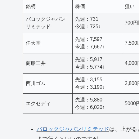
銘柄
株価
狙い
バロックジャパン
先週：731
700
リミテッド
今週：725↓
先週：7,597
任天堂
7,50
今週：7,667↑
先週：5,917
商船三井
4,00
今週：5,774↓
先週：3,155
西川ゴム
2,80
今週：3,190↓
先週：5,880
エクセディ
500
今週：6,020↑
バロックジャパンリミテッド
は、上がる
まで行くといいのですが。。。