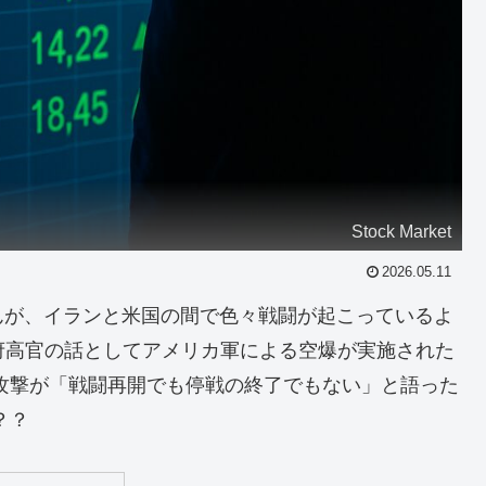
Stock Market
2026.05.11
んが、イランと米国の間で色々戦闘が起こっているよ
府高官の話としてアメリカ軍による空爆が実施された
攻撃が「戦闘再開でも停戦の終了でもない」と語った
？？