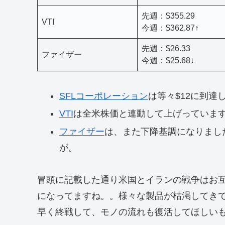
先週：$355.29
VTI
今週：$362.87↑
先週：$26.33
ファイザー
今週：$25.68↓
SFLコーポレーション
は等々$12に到
VTI
は全米株価と連動して上げっていま
ファイザー
は、また下降基調になりまし
が。
冒頭に記載した通り米国とイランの戦争はお
になってますね。。様々な製品が枯渇してき
早く終戦して、モノの流れも復活してほしい