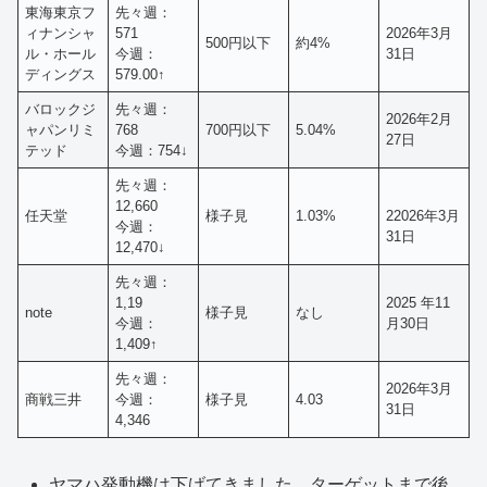
東海東京フ
先々週：
ィナンシャ
571
2026年3月
500円以下
約4%
ル・ホール
今週：
31日
ディングス
579.00↑
バロックジ
先々週：
2026年2月
ャパンリミ
768
700円以下
5.04%
27日
テッド
今週：754↓
先々週：
12,660
任天堂
様子見
1.03%
22026年3月
今週：
31日
12,470↓
先々週：
1,19
2025 年11
note
様子見
なし
今週：
月30日
1,409↑
先々週：
2026年3月
商戦三井
今週：
様子見
4.03
31日
4,346
ヤマハ発動機は下げてきました。ターゲットまで後