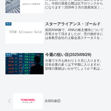
た。今回の資産公開は以下のリンクから
になります！2026年２月の資産状況｜人
生後半戦この投稿をXでリポストするとお
得に読めますので、是非ご参照くださ
い。※投資はあくまでも自己責任で※宜
しければ応援クリック...
スターアライアンス・ゴールド
投資
前回ANA株で、ANAの株主優待について
共有させて頂きましたが、空の旅好きに
は各航空会社の上級会員ステータスを持
っているとより快適な旅できるのはご存
じの方も多いかと思います。かくいう私
もスターアライアンス・ゴールドの資格
を保有しております。...
今週の狙い目(2025/09/29)
投資
今週で９月も終わり１０月に入ります。
日本企業の多くは下半期に入りますが、
皆様の業績はいかがでしょうか？私は下
期も引き続き頑張って目標達成したいと
思います！日本株先週の日経平均最終値
は¥45,354.99となり、先週末よりも
¥309.18上げ...
共同印刷②