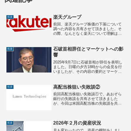
楽天グループ
投資
前回、楽天グループ株価の下落について
調べた内容を共有させて頂きました。そ
の際、なんとなく楽天について理解はし
ていましたが、いい機会なので、調べて
整理してみました。楽天グループのビジ
ネスは一見すると「ネット通販の会社」
石破首相辞任とマーケットへの影
投資
に見えますが、実際にはE...
響
2025年9月7日に石破首相が辞任を表明し
ました。日曜の夕方18時からの会見を行
いましたが、その内容の要約とマーケッ
トに対する影響を本日の状況踏まえて考
察したいと思います。会見の要約石破首
相の辞任表明会見について３つのポイン
高配当株狙い失敗談②
投資
トで要約すると。...
前回高配当株狙い失敗談①で、あおぞら
銀行の失敗談を共有させて頂きました
が、今回は米国高配当株の失敗談を共有
させて頂きたいと思います。ルーメン テ
クノロジーズ（Lumen Technologies）ル
ーメン テクノロジーズ（Lumen Tec...
2026年２月の資産状況
投資
月も変わったので、資産の棚卸をしまし