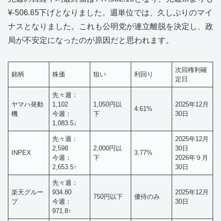
¥-506.65下げとなりました。週単位では、久しぶりのマイ
ナスとなりました。これも公明党が連立離脱を決定し、政
局が不安定になったのが原因だと思われます。
次回権利確
銘柄
株価
狙い
利回り
定日
先々週：
ヤマハ発動
1,102
1,050円以
2025年12月
4.61%
機
今週：
下
30日
1,083.5↓
先々週：
2025年12月
2,598
2,000円以
30日
INPEX
3.77%
今週：
下
2026年９月
2,653.5↑
30日
先々週：
楽天グルー
934.80
2025年12月
750円以下
優待のみ
プ
今週：
30日
971.8↑