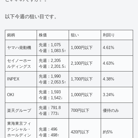
以下今週の狙い目です。
銘柄
株価
狙い
利回り
先週：1,075
ヤマハ発動機
1,000円以下
4.61%
今週：1,083.5↑
セイノーホー
先週：2,205
2,100円以下
4.63%
ルディングス
今週：2,201.5↓
先週：1,990
INPEX
1,700円以下
4.38%
今週：2,053.5↑
先週：1,593
OKI
1,000円以下
3.24%
今週：1,542↓
先週：791.8
楽天グループ
700円以下
優待のみ
今週：773↓
東海東京フィ
ナンシャル・
先週：496
420円以下
約5%
ホールディン
今週：498↑