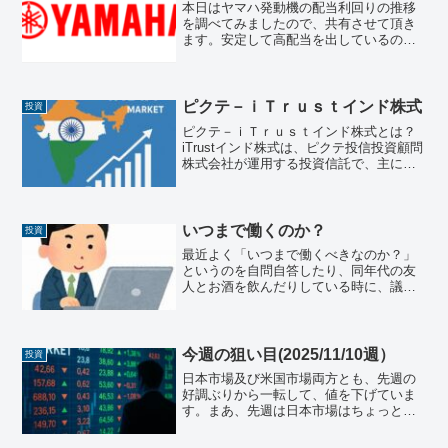
本日はヤマハ発動機の配当利回りの推移
を調べてみましたので、共有させて頂き
ます。安定して高配当を出しているの
で、いいタイミングで買いたい銘柄です
ね！💴 過去5年間の配当金および配当利
回り以下は、直近 5〜6 年（2020〜2025
年）について...
ピクテ－ｉＴｒｕｓｔインド株式
投資
ピクテ－ｉＴｒｕｓｔインド株式とは？
iTrustインド株式は、ピクテ投信投資顧問
株式会社が運用する投資信託で、主にイ
ンドの成長が期待される企業の株式に投
資します。このファンドは、特定の指数
に連動するインデックス運用ではなく、
個々の企業を選別...
いつまで働くのか？
投資
最近よく「いつまで働くべきなのか？」
というのを自問自答したり、同年代の友
人とお酒を飲んだりしている時に、議論
したりします。結論から言うと、会社か
ら必要とされる限りは、働きたいと思っ
ていますが、経済的自立「FI：Financial
Indep...
今週の狙い目(2025/11/10週）
投資
日本市場及び米国市場両方とも、先週の
好調ぶりから一転して、値を下げていま
す。まあ、先週は日本市場はちょっと異
常なほどの上昇だったので、今週それが
反転した形ですかね。。日本株先週の日