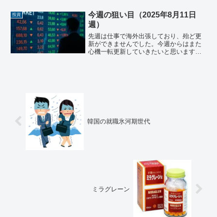
経平均最終値は¥50,276.37となり、先週
末より¥-2,...
今週の狙い目（2025年8月11日
投資
週）
先週は仕事で海外出張しており、殆ど更
新ができませんでした。今週からはまた
心機一転更新していきたいと思いますの
で、よろしくお願いします！日本株先週
の日経平均最終値は¥41,820.48となり、
先週末よりも¥1,020.88上げとなりまし
た。先...
韓国の就職氷河期世代
ミラグレーン