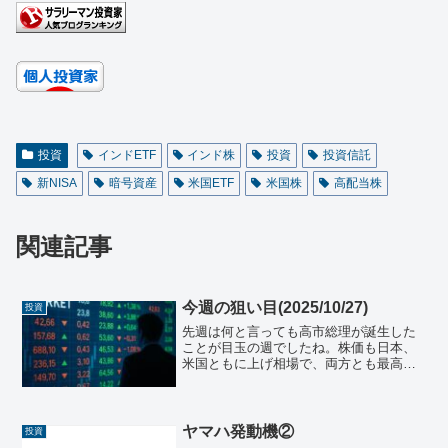
投資
インドETF
インド株
投資
投資信託
新NISA
暗号資産
米国ETF
米国株
高配当株
関連記事
今週の狙い目(2025/10/27)
投資
先週は何と言っても高市総理が誕生した
ことが目玉の週でしたね。株価も日本、
米国ともに上げ相場で、両方とも最高記
録を達成しました。今週はトランプ大統
領の訪日があり、何か目玉政策でも発表
されるといいのですが！日本株先週の日
経平均最終値は¥49,2...
ヤマハ発動機②
投資