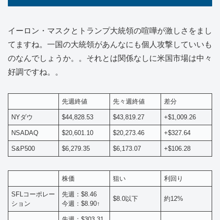
イーロン・マスクとトランプ大統領の喧嘩が激しさをまし
てますね。一国の大統領があんなにも個人攻撃していいも
のなんでしょうか。。それとは関係なしに米国市場は中々
好調ですね。。
先週終値
先々週終値
差分
NYダウ
$44,828.53
$43,819.27
+$1,009.26
NSADAQ
$20,601.10
$20,273.46
+$327.64
S&P500
$6,279.35
$6,173.07
+$106.28
株価
狙い
利回り
SFLコーポレー
先週：$8.46
$8.0以下
約12%
ション
今週：$8.90↑
先週：$303.31