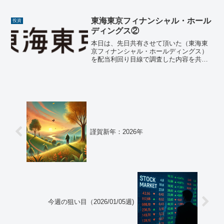
を共有させて頂きます。暗号資産（仮想
通貨）とは？暗号資産は、インターネッ
ト上でやり取りされるデジ...
東海東京フィナンシャル・ホール
投資
ディングス②
本日は、先日共有させて頂いた（東海東
京フィナンシャル・ホールディングス）
を配当利回り目線で調査した内容を共有
させて頂きます。中々の高配当銘柄なの
で、高配当好きで、金融セクターをお探
しの方は候補の一つとしても良いかもし
れないですね。📄 過去5...
謹賀新年：2026年
今週の狙い目（2026/01/05週)