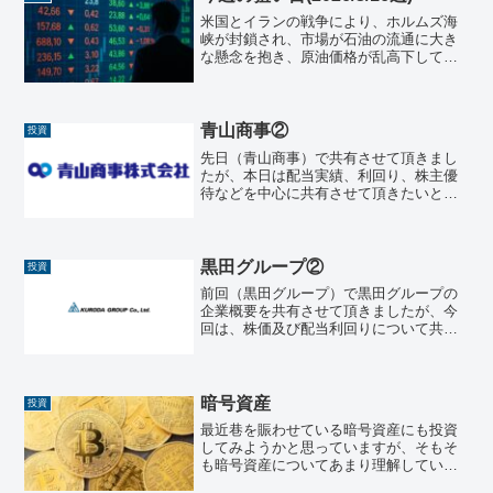
米国とイランの戦争により、ホルムズ海
峡が封鎖され、市場が石油の流通に大き
な懸念を抱き、原油価格が乱高下してい
ます。それに連動して世界的な株安が広
がり、米国も日本も株価は下がっていま
す。早く戦争終わって欲しいですね。。
日本株日本の株式市場週末...
青山商事②
投資
先日（青山商事）で共有させて頂きまし
たが、本日は配当実績、利回り、株主優
待などを中心に共有させて頂きたいと思
います。 配当実績・配当利回り・指向性
配当実績（1株当たり年間配当金）過去5
年間を中心に、以下のような推移となっ
ています。決算期年間...
黒田グループ②
投資
前回（黒田グループ）で黒田グループの
企業概要を共有させて頂きましたが、今
回は、株価及び配当利回りについて共有
させて頂きます。株価直近の株価は860円
前後で推移ししています。まだ上場して
から1年もたっていないので過去データも
少ないですが、高い...
暗号資産
投資
最近巷を賑わせている暗号資産にも投資
してみようかと思っていますが、そもそ
も暗号資産についてあまり理解していな
かったので、調べてみました。その内容