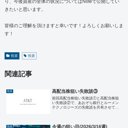
り、今後資産の全体の状況についてはNoteで公開してい
きたいと思います。
皆様のご理解を頂けますと幸いです！よろしくお願いしま
す！
投資
投資
関連記事
高配当株狙い失敗談③
投資
前回高配当株狙い失敗談①と高配当株狙
い失敗談②で、あおぞら銀行とルーメン
テクノロジーズの失敗談を共有させて頂
きましたが、今回はAT&Tの失敗談を共有
させて頂きます。AT&T概要AT&T社につ
いて、米国株で高配当好きな方はご存じ
な企業だと思...
今週の狙い目(2026/3/16週)
投資