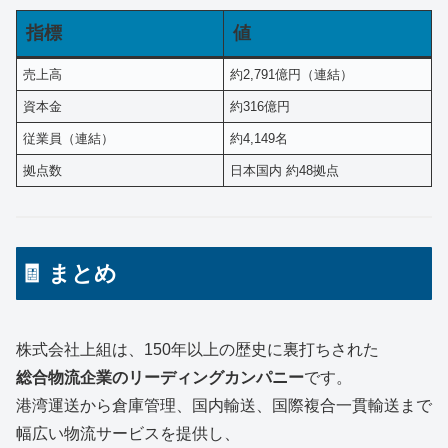
指標
値
売上高
約2,791億円（連結）
資本金
約316億円
従業員（連結）
約4,149名
拠点数
日本国内 約48拠点
🧾 まとめ
株式会社上組は、150年以上の歴史に裏打ちされた
総合物流企業のリーディングカンパニー
です。
港湾運送から倉庫管理、国内輸送、国際複合一貫輸送まで
幅広い物流サービスを提供し、