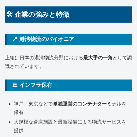
🛠 企業の強みと特徴
📍 港湾物流のパイオニア
上組は日本の港湾物流分野における
最大手の一角
として認
識されています。
🚢 インフラ保有
神戸・東京などで
単独運営のコンテナターミナル
を
保有
大規模な倉庫施設と最新設備による物流サービスを
提供