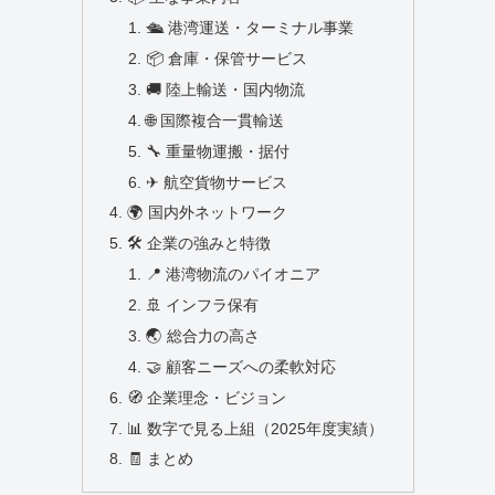
🛳 港湾運送・ターミナル事業
📦 倉庫・保管サービス
🚚 陸上輸送・国内物流
🌐 国際複合一貫輸送
🔧 重量物運搬・据付
✈ 航空貨物サービス
🌍 国内外ネットワーク
🛠 企業の強みと特徴
📍 港湾物流のパイオニア
🚢 インフラ保有
🌏 総合力の高さ
🤝 顧客ニーズへの柔軟対応
🧭 企業理念・ビジョン
📊 数字で見る上組（2025年度実績）
🧾 まとめ