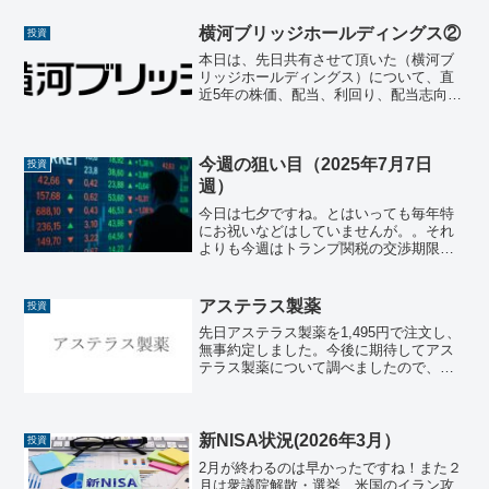
が。。日本株先週の日経平均最終値は
¥43,018.75となり、先週末よりも¥300.28
横河ブリッジホールディングス②
投資
上げと...
本日は、先日共有させて頂いた（横河ブ
リッジホールディングス）について、直
近5年の株価、配当、利回り、配当志向性
などの観点から調べた内容を共有させて
頂きます。📌 1. 直近5年の株価概況（お
およその動き）横河ブリッジHDの株価
今週の狙い目（2025年7月7日
は、東証プライム...
投資
週）
今日は七夕ですね。とはいっても毎年特
にお祝いなどはしていませんが。。それ
よりも今週はトランプ関税の交渉期限で
ある7月9日を迎えます。状況によって株
価や為替に大きな影響があるので、注視
したいと思います。日本株先週の日経平
アステラス製薬
投資
均最終値は¥39,81...
先日アステラス製薬を1,495円で注文し、
無事約定しました。今後に期待してアス
テラス製薬について調べましたので、共
有させて頂きます。アステラス製薬概要
アステラス製薬株式会社（Astellas
Pharma Inc.）は、東京都中央区日本橋
本...
新NISA状況(2026年3月）
投資
2月が終わるのは早かったですね！また２
月は衆議院解散・選挙、米国のイラン攻