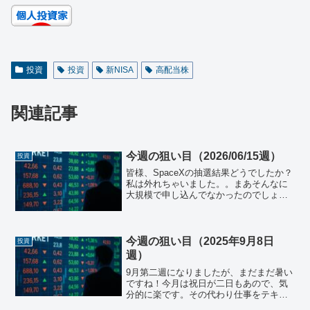
投資
投資
新NISA
高配当株
関連記事
今週の狙い目（2026/06/15週）
投資
皆様、SpaceXの抽選結果どうでしたか？
私は外れちゃいました。。まあそんなに
大規模で申し込んでなかったのでしょう
がないですが、周りで当たっている方も
いるので、どんな抽選方式なのか若干気
になりました。日本株日本の株式市場週
末の終値は¥66,...
今週の狙い目（2025年9月8日
投資
週）
9月第二週になりましたが、まだまだ暑い
ですね！今月は祝日が二日もあので、気
分的に楽です。その代わり仕事をテキパ
キこなさないと時間が足りなさそうです