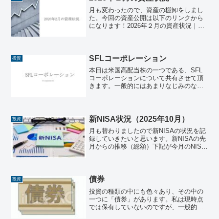
月も変わったので、資産の棚卸をしまし
た。今回の資産公開は以下のリンクから
になります！2026年２月の資産状況｜人
生後半戦この投稿をXでリポストするとお
得に読めますので、是非ご参照くださ
い。※投資はあくまでも自己責任で※宜
しければ応援クリック...
SFLコーポレーション
投資
本日は米国高配当株の一つである、SFL
コーポレーションについて共有させて頂
きます。一般的にはあまりなじみのない
企業だと思いますが、現時点での配当利
回りは約10%と、高配当株好きな方は頭
の片隅にでも入れておいても、損はない
と思います。SFLコ...
新NISA状況（2025年10月）
投資
月も替わりましたので新NISAの状況を記
録していきたいと思います。新NISAの先
月からの推移（総額）下記が今月のNISA
状況です。区分銘柄/日付2025年9月2025
年10月差分成長投資枠三菱ＵＦＪ－ｅＭ
ＡＸＩＳ Ｓｌｉｍ 米国株式（Ｓ＆
Ｐ...
債券
投資
投資の種類の中にも色々あり、その中の
一つに「債券」があります。私は現時点
では保有していないのですが、一般的に
株式投資より低リスク、低リターンとい