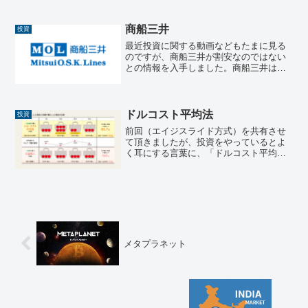
われているので、今後の投資対象の一つ
にしようかと思っています。本格的に投
資対象にするためにも、本...
商船三井
投資
最近投資に関する動画などもたまに見る
のですが、商船三井が割安なのではない
との情報を入手しました。商船三井は名
前は知っていたのですが、詳しくは知ら
なかったので、いい機会なので調べてみ
ました。🏢 基本情報項目内容正式名称株
式会社商船三井（Mit...
ドルコスト平均法
投資
前回（エイジスライド方式）を共有させ
て頂きましたが、投資をやっているとよ
く耳にする言葉に、「ドルコスト平均
法」もあります。今回は、「ドルコスト
平均法」について共有させて頂きたいと
思いおます。ドルコスト平均法とはドル
コスト平均法（Dollar...
メタプラネット