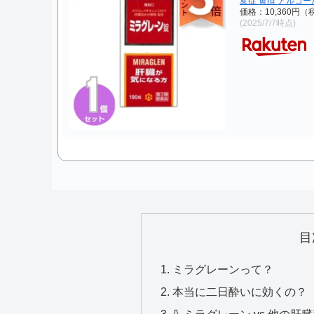
変症 黄疸 アルコ
価格：10,360円
(2025/7/7時点)
目
ミラグレーンって？
本当に二日酔いに効くの？