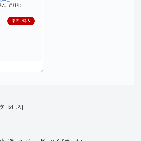
ール中毒
（税込、送料別)
楽天で購入
次