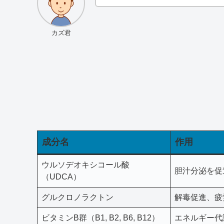
カズ君
成分名
作用
ウルソデオキシコール酸
胆汁分泌を促
（UDCA）
グルクロノラクトン
解毒促進、疲
ビタミンB群（B1, B2, B6, B12）
エネルギー代