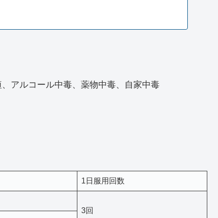
疸、アルコール中毒、薬物中毒、自家中毒
1日服用回数
3回