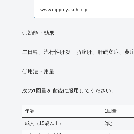
www.nippo-yakuhin.jp
〇効能・効果
二日酔、流行性肝炎、脂肪肝、肝硬変症、黄
〇用法・用量
次の1回量を食後に服用してください。
年齢
1回量
成人（15歳以上）
2錠