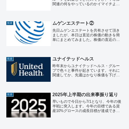
関連の何をやっているのかイマイチよく
わからなかったので、深堀して調査して
みました。事業構成・業務概要少しおさ
らいにもなりますが、黒田グループは持
株会社体制で、主に以下の...
ムゲンエステート②
投資
先日ムゲンエステートを共有させて頂き
ましたが、本日は直近の株価の動きを簡
単にまとめてみました。株価の直近の動
き最新の終値は 2,048円（2025年8月21
日）で、前日比マイナス25円、下落率は
約 –1.21% でした。取引時間中の値動き
は...
ユナイテッドヘルス
投資
昨年末からユナイテッドヘルス・グルー
プで色々と事件が起きています。それに
関連してか、先週はかなり株価を下げて
いるようです。何が行ったか簡単にまと
めてみました。出来事の概要サイバー攻
撃とその影響取締役（ブライアン・トン
プソン氏）の殺害規制当局...
2025年上半期の出来事振り返り
投資
早いもので今日から7/1となり、今年の後
半戦に突入します。今年の目標である資
産10%グロースの成長目標が達成できる
かは、これからの日本及び米国株並びに
インド株の成長に起因するので、頑張っ
て欲しいところです。各マーケットの