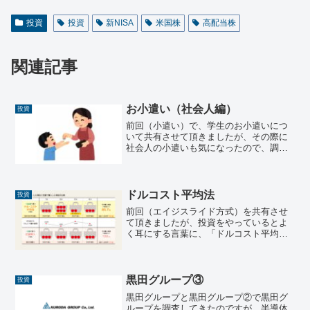
投資
投資
新NISA
米国株
高配当株
関連記事
お小遣い（社会人編）
投資
前回（小遣い）で、学生のお小遣いにつ
いて共有させて頂きましたが、その際に
社会人の小遣いも気になったので、調べ
た内容を共有させて頂きます。皆さんの
お小遣い事情はどうでしょうか？？社会
人のお小遣い事情「社会人のお小遣い
制」は日本では特に既婚男性...
ドルコスト平均法
投資
前回（エイジスライド方式）を共有させ
て頂きましたが、投資をやっているとよ
く耳にする言葉に、「ドルコスト平均
法」もあります。今回は、「ドルコスト
平均法」について共有させて頂きたいと
思いおます。ドルコスト平均法とはドル
コスト平均法（Dollar...
黒田グループ③
投資
黒田グループと黒田グループ②で黒田グ
ループを調査してきたのですが、半導体