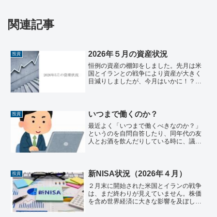
関連記事
2026年５月の資産状況
投資
恒例の資産の棚卸をしました。先月は米
国とイランとの戦争により資産が大きく
目減りしましたが、今月はいかに！？今
回の資産公開は以下のリンクからになり
ます！2026年５月の資産状況｜人生後半
戦この投稿をXでリポストするとお得に
（無料で）読めますの...
いつまで働くのか？
投資
最近よく「いつまで働くべきなのか？」
というのを自問自答したり、同年代の友
人とお酒を飲んだりしている時に、議論
したりします。結論から言うと、会社か
ら必要とされる限りは、働きたいと思っ
ていますが、経済的自立「FI：Financial
Indep...
新NISA状況（2026年４月）
投資
２月末に開始された米国とイランの戦争
は、まだ終わりが見えていません。株価
を含め世界経済に大きな影響を及ぼして
います。私の新NISA枠も大きく影響をう
けており、早く終戦を迎えて、また成長