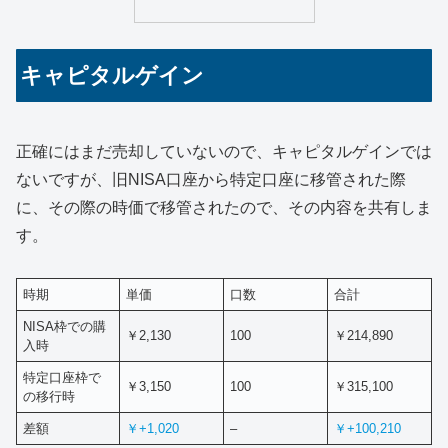
キャピタルゲイン
正確にはまだ売却していないので、キャピタルゲインでは
ないですが、旧NISA口座から特定口座に移管された際
に、その際の時価で移管されたので、その内容を共有しま
す。
時期
単価
口数
合計
NISA枠での購
￥2,130
100
￥214,890
入時
特定口座枠で
￥3,150
100
￥315,100
の移行時
差額
￥+
1,020
–
￥+100,210