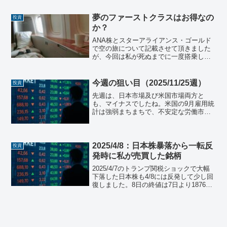
気流に戻ってくれることを切に願ってま
す！新NISAの先月...
夢のファーストクラスはお得なの
投資
か？
ANA株とスターアライアンス・ゴールド
で空の旅について記載させて頂きました
が、今回は私が死ぬまでに一度搭乗して
みたいと思っている「ファーストクラ
ス」について記載したいと思います。幸
運なことにビジネスクラスは仕事で何回
今週の狙い目（2025/11/25週）
投資
か搭乗させてもらっていま...
先週は、日本市場及び米国市場両方と
も、マイナスでしたね。米国の9月雇用統
計は強弱まちまちで、不安定な労働市場
を毛嫌いして売りが先行したのだと思わ
れます。日本市場もここ最近の情緒相場
から一転、大きく下げとなりましたので
注意が必要ですね。日本株...
2025/4/8：日本株暴落から一転反
投資
発時に私が売買した銘柄
2025/4/7のトランプ関税ショックで大幅
下落した日本株も4/8には反発して少し回
復しました。8日の終値は7日より1876円
高い3万3012円となり、過去4番目に高い
上げ幅となったようです。7日までの3営
業日で4500円余り下落していたた...