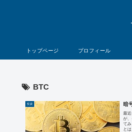
トップページ
プロフィール
BTC
暗
投資
最近
が、
てみ
とは