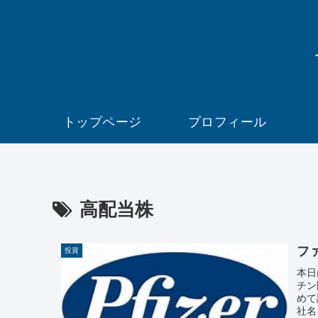
トップページ
プロフィール
高配当株
フ
投資
本日
チン
めて
社名：