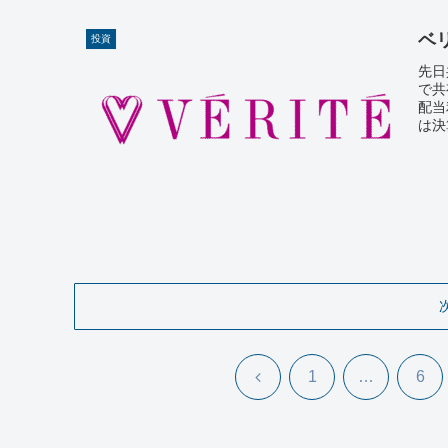
ベ
投資
先日
で共
配当
は決
前
1
…
6
へ