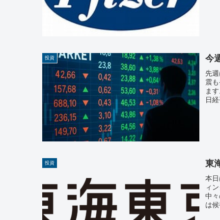
今週
投資
先週
震も
ます
日経
東
投資
本日
ィン
中々
は候