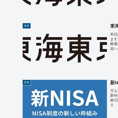
東
投資
本日
ます
株価
追い
新N
投資
月も
新N
柄/
Ｓ 