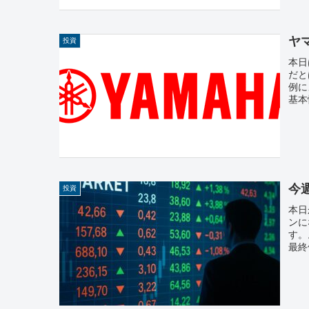
ヤ
投資
本日
だと
例に
基本
今週
投資
本日
ンに
す。
最終値