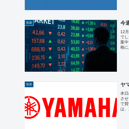
今週
投資
12
でし
案中
格に
ヤ
投資
本日
させ
で買
は、