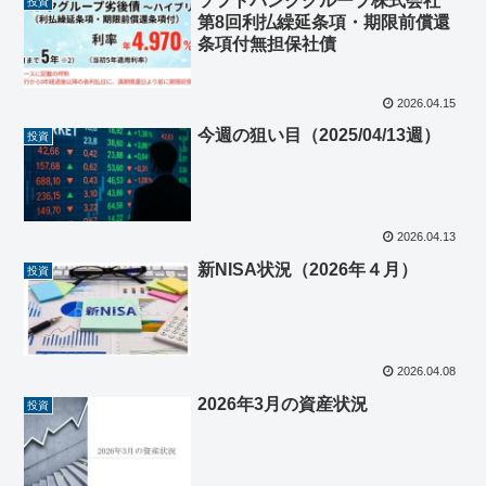
ソフトバンクグループ株式会社
投資
第8回利払繰延条項・期限前償還
条項付無担保社債
2026.04.15
今週の狙い目（2025/04/13週）
投資
2026.04.13
新NISA状況（2026年４月）
投資
2026.04.08
2026年3月の資産状況
投資