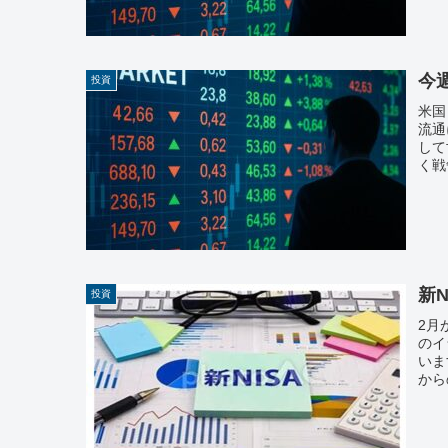
今週
投資
米国
流通
して
く戦
新N
投資
2月
のイ
いま
から