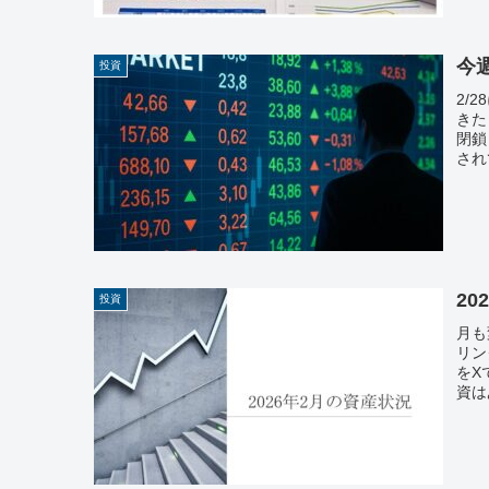
今週
投資
2/
きた
閉鎖
され
2
投資
月も
リン
をX
資は