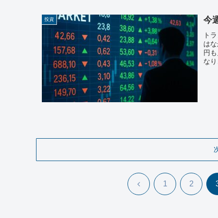
今週
投資
トラ
はな
円も
なり
前
1
2
へ