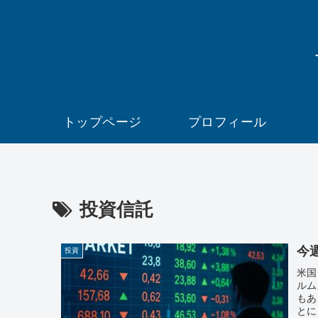
トップページ
プロフィール
投資信託
今週
投資
米国
ルム
もあ
とに