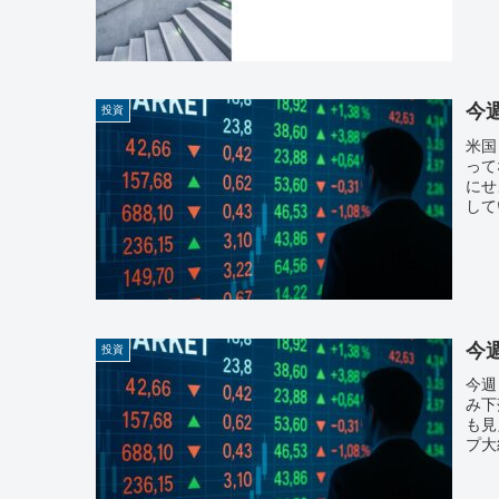
今週
投資
米国
って
にせ
して
今週
投資
今週
み下
も見
プ大