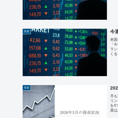
今週
投資
米国
「今
ラン
くる
20
投資
月も
リン
をX
資は