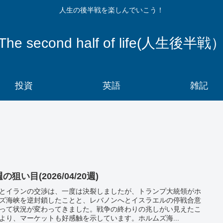
人生の後半戦を楽しんでいこう！
The second half of life(人生後半戦
投資
英語
雑記
の狙い目(2026/04/20週)
とイランの交渉は、一度は決裂しましたが、トランプ大統領がホ
ズ海峡を逆封鎖したことと、レバノンへとイスラエルの停戦合意
って状況が変わってきました。戦争の終わりの兆しがい見えたこ
より、マーケットも好感触を示しています。ホルムズ海...